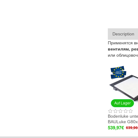
Description
Применятся вн
вентилям, ре
или облицовоч
-16 %
-25 %
PUSH system
3D-Anpassung
Auf Lager
Auf Lager
Bodenluke unter Fliesen
Revisionsluke unter der
Red
BAULuke G80x80
Fliese BAULuke ST40x80
Sec
539,97€
138,25€
BAU
639,96€
184,34€
39,