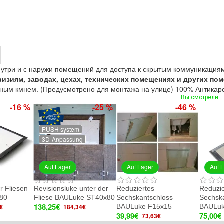
утри и с наружи помещений для доступа к скрытым коммуникация
виз
иям,
заводах, цехах, технических помещениях и других п
ным кмнем. (Предусмотрено для монтажа на улице) 100% Антикар
Вы смотрели
-46 %
-18 %
-16
Auf Lager
Auf Lager
Auf Lager
uziertes
Reduziertes
Bodenluke unter Flies
hskantschloss
Sechskantschloss
BAULuke G60x100P
571,37€
Luke F15x15
BAULuke F50x30
681,85€
99€
75,00€
73,63€
92,00€