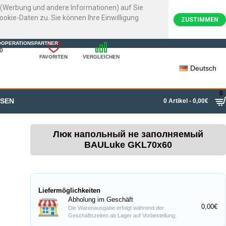
e (Werbung und andere Informationen) auf Sie
kie-Daten zu. Sie können Ihre Einwilligung
ZUSTIMMEN
22720007
OOPERATIONSPARTNER
0
FAVORITEN
VERGLEICHEN
Deutsch
0
SSEN
0 Artikel - 0,00€
Люк напольный не заполняемый
BAULuke GKL70x60
Liefermöglichkeiten
Abholung im Geschäft
0,00€
Die Warenausgabe erfolgt während der
Geschäftszeiten ab Lager auf Vorbestellung.