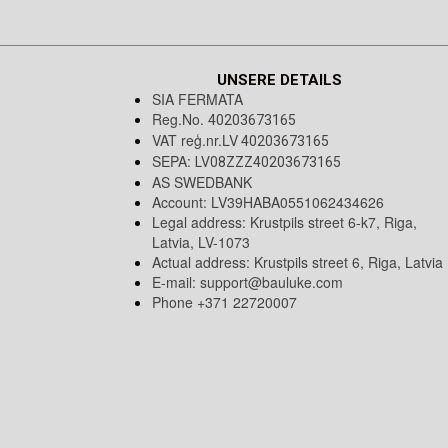
UNSERE DETAILS
SIA FERMATA
Reg.No.
40203673165
VAT reģ.nr.LV
40203673165
SEPA:
LV08ZZZ40203673165
AS SWEDBANK
Account: LV39HABA0551062434626
Legal address: Krustpils street 6-k7, Riga,
Latvia, LV-1073
Actual address: Krustpils street 6, Riga, Latvia
E-mail:
support@bauluke.com
Phone +371 22720007