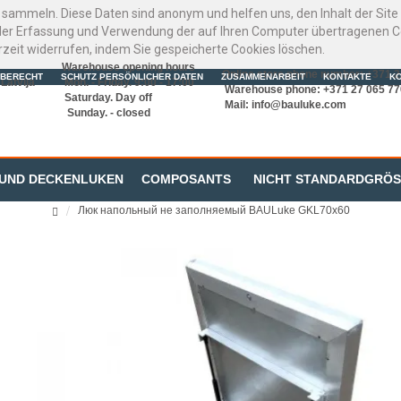
 sammeln. Diese Daten sind anonym und helfen uns, den Inhalt der Sit
er Erfassung und Verwendung der auf Ihren Computer übertragenen Coo
rzeit widerrufen, indem Sie gespeicherte Cookies löschen.
Warehouse opening hours
Online store phone number: +371 
BERECHT
SCHUTZ PERSÖNLICHER DATEN
ZUSAMMENARBEIT
KONTAKTE
K
Latvija
Mon. - Friday. 9:00 - 17:00
Warehouse phone: +371 27 065 77
Saturday. Day off
Mail:
info@bauluke.com
Sunday. - closed
 UND DECKENLUKEN
COMPOSANTS
NICHT STANDARDGRÖ
Люк напольный не заполняемый BAULuke GKL70x60