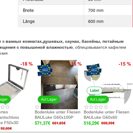
Breite
700 mm
Länge
600 mm
м в
ванных
комнатах,
душевых,
саунах, басейны,
потайным
омещения с повышеной влажностью
, облицовывается кафелем
озия
 %
-15 %
-25 %
PUSH system
Label
Auf Lager
Auf Lager
Auf Lager
en
Bodenluke unter Fliesen
Revisionsluke unter der
Schlüssel zum
BAULuke G60x60
Fliese BAULuke ST20x80
Bodenluke
516,29€
102,41€
6,99€
608,39€
136,55€
9,99€