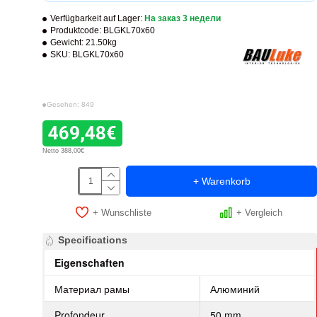
Verfügbarkeit auf Lager:
На заказ 3 недели
Produktcode:
BLGKL70x60
Gewicht:
21.50kg
SKU:
BLGKL70x60
Gesehen: 849
469,48€
Netto 388,00€
+ Warenkorb
+ Wunschliste
+ Vergleich
Specifications
Eigenschaften
Материал рамы
Алюминий
Profondeur
50 mm