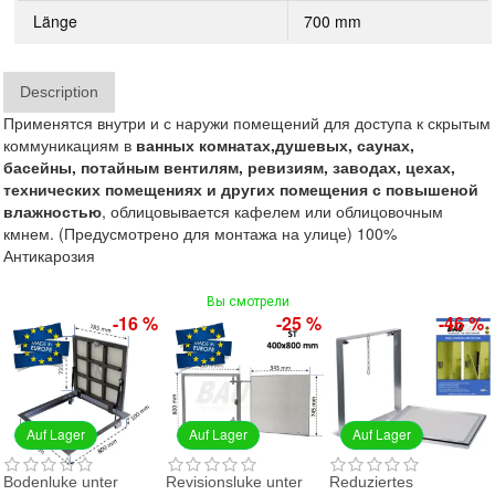
Länge
700 mm
Description
Применятся внутри и с наружи помещений для доступа к скрытым
коммуникациям в
ванных
комнатах,
душевых,
саунах,
басейны,
потайным вентилям, ревиз
иям,
заводах, цехах,
технических помещениях и других помещения с повышеной
влажностью
, облицовывается кафелем или облицовочным
кмнем. (Предусмотрено для монтажа на улице) 100%
Антикарозия
Вы смотрели
-16 %
-25 %
-46 %
Auf Lager
Auf Lager
Auf Lager
Bodenluke unter
Revisionsluke unter
Reduziertes