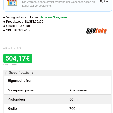
0,00€
Die Warenausgabe erfolgt während der Geschäftszeiten ab
Lager auf Vorbestellung.
Verfügbarkeit auf Lager:
На заказ 3 недели
Produktcode:
BLGKL70x70
Gewicht:
23.50kg
SKU:
BLGKL70x70
Gesehen: 872
504,17€
Netto 416,67€
Specifications
Eigenschaften
Материал рамы
Алюминий
Profondeur
50 mm
Breite
700 mm