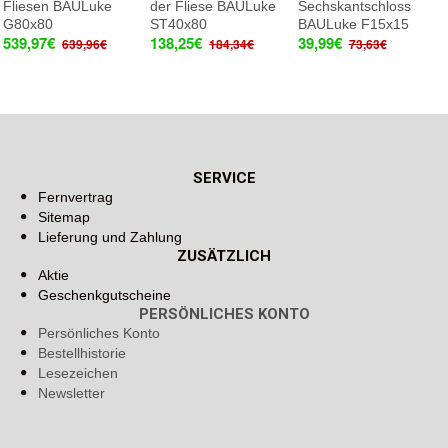
Fliesen BAULuke
der Fliese BAULuke
Sechskantschloss
G80x80
ST40x80
BAULuke F15x15
539,97€
138,25€
39,99€
639,96€
184,34€
73,63€
SERVICE
Fernvertrag
Sitemap
Lieferung und Zahlung
ZUSÄTZLICH
Aktie
Geschenkgutscheine
PERSÖNLICHES KONTO
Persönliches Konto
Bestellhistorie
Lesezeichen
Newsletter