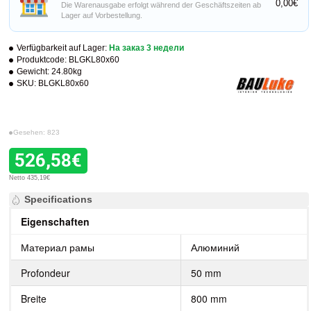
0,00€
Die Warenausgabe erfolgt während der Geschäftszeiten ab
Lager auf Vorbestellung.
Verfügbarkeit auf Lager:
На заказ 3 недели
Produktcode:
BLGKL80x60
Gewicht:
24.80kg
SKU:
BLGKL80x60
Gesehen: 823
526,58€
Netto 435,19€
Specifications
Eigenschaften
Материал рамы
Алюминий
Profondeur
50 mm
Breite
800 mm