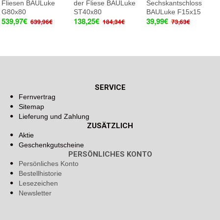
Fliesen BAULuke
der Fliese BAULuke
Sechskantschloss
G80x80
ST40x80
BAULuke F15x15
539,97€
138,25€
39,99€
639,96€
184,34€
73,63€
SERVICE
Fernvertrag
Sitemap
Lieferung und Zahlung
ZUSÄTZLICH
Aktie
Geschenkgutscheine
PERSÖNLICHES KONTO
Persönliches Konto
Bestellhistorie
Lesezeichen
Newsletter