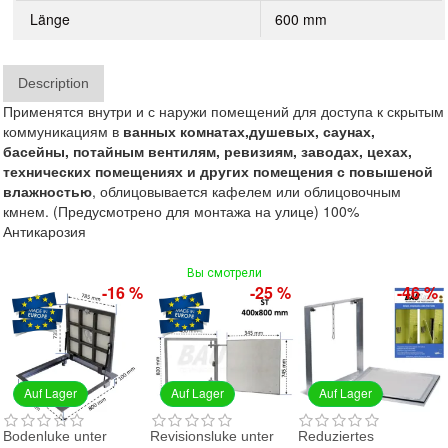
Länge
600 mm
Description
Применятся внутри и с наружи помещений для доступа к скрытым
коммуникациям в
ванных
комнатах,
душевых,
саунах,
басейны,
потайным вентилям, ревиз
иям,
заводах, цехах,
технических помещениях и других помещения с повышеной
влажностью
, облицовывается кафелем или облицовочным
кмнем. (Предусмотрено для монтажа на улице) 100%
Антикарозия
Вы смотрели
-16 %
-25 %
-46 %
Auf Lager
Auf Lager
Auf Lager
Bodenluke unter
Revisionsluke unter
Reduziertes