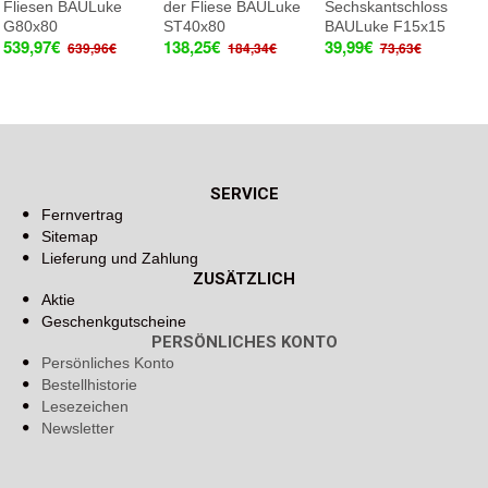
Fliesen BAULuke
der Fliese BAULuke
Sechskantschloss
G80x80
ST40x80
BAULuke F15x15
539,97€
138,25€
39,99€
639,96€
184,34€
73,63€
SERVICE
Fernvertrag
Sitemap
Lieferung und Zahlung
ZUSÄTZLICH
Aktie
Geschenkgutscheine
PERSÖNLICHES KONTO
Persönliches Konto
Bestellhistorie
Lesezeichen
Newsletter