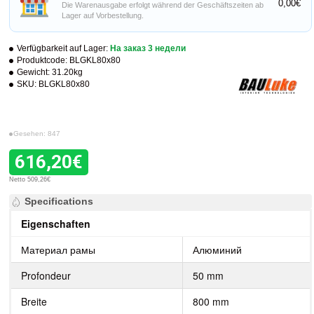
0,00€
Die Warenausgabe erfolgt während der Geschäftszeiten ab
Lager auf Vorbestellung.
Verfügbarkeit auf Lager:
На заказ 3 недели
Produktcode:
BLGKL80x80
Gewicht:
31.20kg
SKU:
BLGKL80x80
Gesehen: 847
616,20€
Netto 509,26€
Specifications
Eigenschaften
Материал рамы
Алюминий
Profondeur
50 mm
Breite
800 mm