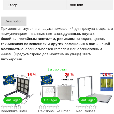
Länge
800 mm
Description
Применятся внутри и с наружи помещений для доступа к скрытым
коммуникациям в
ванных
комнатах,
душевых,
саунах,
басейны,
потайным вентилям, ревиз
иям,
заводах, цехах,
технических помещениях и других помещения с повышеной
влажностью
, облицовывается кафелем или облицовочным
кмнем. (Предусмотрено для монтажа на улице) 100%
Антикарозия
Вы смотрели
-16 %
-25 %
-46 %
Auf Lager
Auf Lager
Auf Lager
Bodenluke unter
Revisionsluke unter
Reduziertes