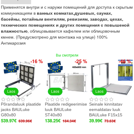
Применятся внутри и с наружи помещений для доступа к скрытым
коммуникациям в
ванных
комнатах,
душевых,
саунах,
басейны,
потайным вентилям, ревиз
иям,
заводах, цехах,
технических помещениях и других помещения с повышеной
влажностью
, облицовывается кафелем или облицовочным
кмнем. (Предусмотрено для монтажа на улице) 100%
Антикарозия
Вы смотрели
-16 %
-25 %
-46 %
Laos
Laos
Laos
Põrandaluuk plaatide
Plaatide redigeerimise
Seinale kinnitatav
jaoks BAULuke
luuk BAULuke
eemaldatav luuk
G80x80
ST40x80
BAULuke F15x15
539.97€
138.25€
39.99€
639.96€
184.34€
73.63€