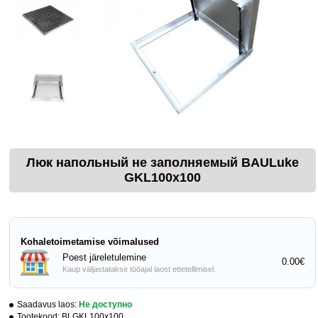
Люк напольный не заполняемый BAULuke
GKL100x100
Kohaletoimetamise võimalused
Poest järeletulemine
0.00€
Kaup väljastatakse tööajal laost ettetellimisel.
Saadavus laos:
Не доступно
Tootekood:
BLGKL100x100