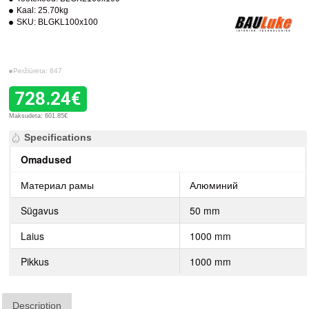
Kaal:
25.70kg
SKU:
BLGKL100x100
Peržiūrėta: 847
728.24€
Maksudeta: 601.85€
Specifications
Omadused
Материал рамы
Алюминий
Sügavus
50 mm
Laius
1000 mm
Pikkus
1000 mm
Description