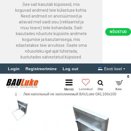
See sait kasutab küpsiseid, mis
koguvad andmeid teie külastuse kohta.
Need andmed on anonüümsed ja
aitavad meil saidi sisu (reklaamid ja
muu teave) teile kohandada. Saiti
NÕUSTUD
kasutades nõustute küpsiste andmete
kogumise ja kasutamisega, mis
edastatakse teie arvutisse. Saate oma
nõusoleku igal ajal tühistada,
kustutades salvestatud küpsised.
Login
Registreerimine
Log out
Eesti keel
0
Люк напольный не заполняемый BAULuke GKL100x100