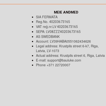
MEIE ANDMED
SIA FERMATA
Reg.No.
40203673165
VAT reģ.nr.LV
40203673165
SEPA:
LV08ZZZ40203673165
AS SWEDBANK
Account: LV39HABA0551062434626
Legal address: Krustpils street 6-k7, Riga,
Latvia, LV-1073
Actual address: Krustpils street 6, Riga, Latvia
E-mail:
support@bauluke.com
Phone +371
22720007