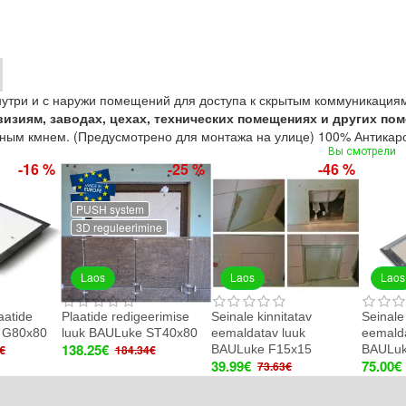
утри и с наружи помещений для доступа к скрытым коммуникация
виз
иям,
заводах, цехах, технических помещениях и других п
ным кмнем. (Предусмотрено для монтажа на улице) 100% Антикар
Вы смотрели
-16 %
-25 %
-46 %
PUSH system
3D reguleerimine
Laos
Laos
Laos
aatide
Plaatide redigeerimise
Seinale kinnitatav
Seinale
 G80x80
luuk BAULuke ST40x80
eemaldatav luuk
eemalda
138.25€
BAULuke F15x15
BAULuk
€
184.34€
39.99€
75.00€
73.63€