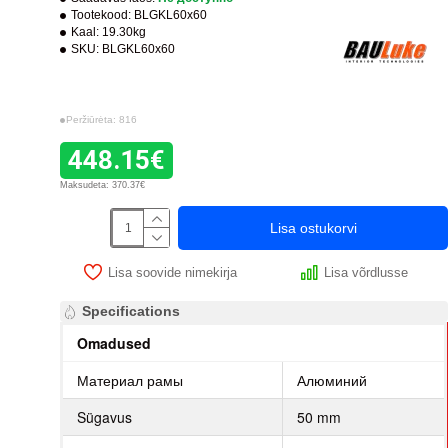
Tootekood:
BLGKL60x60
Kaal:
19.30kg
SKU:
BLGKL60x60
Peržiūrėta: 816
448.15€
Maksudeta: 370.37€
Lisa ostukorvi
Lisa soovide nimekirja
Lisa võrdlusse
Specifications
Omadused
Материал рамы
Алюминий
Sügavus
50 mm