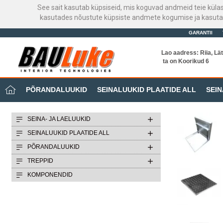
See sait kasutab küpsiseid, mis koguvad andmeid teie küla
kasutades nõustute küpsiste andmete kogumise ja kasutami
GARANTII
Lao aadress: Riia, Lät
ta on Koorikud 6
PÕRANDALUUKID
SEINALUUKID PLAATIDE ALL
SEIN
SEINA- JA LAELUUKID
SEINALUUKID PLAATIDE ALL
PÕRANDALUUKID
TREPPID
KOMPONENDID