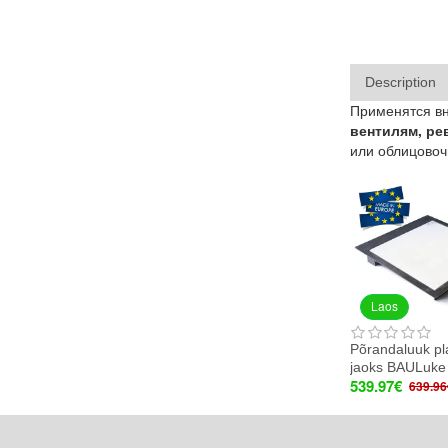
Description
Применятся вн
вентилям, ре
или облицовоч
Laos
Põrandaluuk pl
jaoks BAULuke
539.97€
639.96