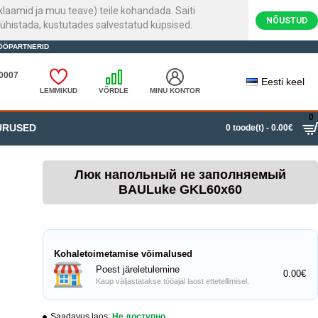
laamid ja muu teave) teile kohandada. Saiti
NÕUSTUD
ühistada, kustutades salvestatud küpsised.
ÖÖPARTNERID
20007
Eesti keel
LEMMIKUD
VÕRDLE
MINU KONTOR
0
URUSED
0 toode(t) - 0.00€
Люк напольный не заполняемый
BAULuke GKL60x60
Kohaletoimetamise võimalused
Poest järeletulemine
0.00€
Kaup väljastatakse tööajal laost ettetellimisel.
Saadavus laos:
Не доступно