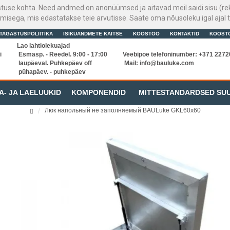
stuse kohta. Need andmed on anonüümsed ja aitavad meil saidi sisu (rek
sega, mis edastatakse teie arvutisse. Saate oma nõusoleku igal ajal t
TAGASTUSPOLIITIKA
ISIKUANDMETE KAITSE
KOOSTÖÖ
KONTAKTID
KOOST
Lao lahtiolekuajad
i
Esmasp. - Reedel. 9:00 - 17:00
Veebipoe telefoninumber: +371 227
laupäeval. Puhkepäev off
Mail:
info@bauluke.com
pühapäev. - puhkepäev
A- JA LAELUUKID
KOMPONENDID
MITTESTANDARDSED SU
Люк напольный не заполняемый BAULuke GKL60x60