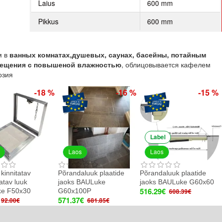
Laius
600 mm
Pikkus
600 mm
м в
ванных
комнатах,
душевых,
саунах, басейны,
потайным
омещения с повышеной влажностью
, облицовывается кафелем
озия
-18 %
-16 %
-15 %
Label
Laos
Laos
 kinnitatav
Põrandaluuk plaatide
Põrandaluuk plaatide
tav luuk
jaoks BAULuke
jaoks BAULuke G60x60
516.29€
e F50x30
G60x100P
608.39€
571.37€
92.00€
681.85€