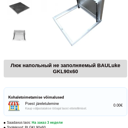
Люк напольный не заполняемый BAULuke
GKL90x60
Kohaletoimetamise võimalused
Poest järeletulemine
0.00€
Kaup väljastatakse tööajal laost ettetellimisel.
Saadavus laos:
На заказ 3 недели
Tootekood:
BLGKL90x60