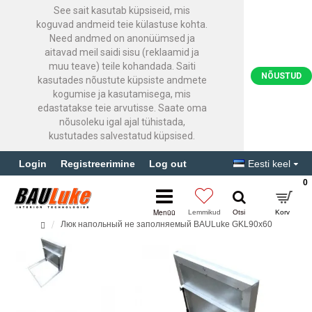
See sait kasutab küpsiseid, mis
koguvad andmeid teie külastuse kohta.
Need andmed on anonüümsed ja
aitavad meil saidi sisu (reklaamid ja
muu teave) teile kohandada. Saiti
NÕUSTUD
kasutades nõustute küpsiste andmete
kogumise ja kasutamisega, mis
edastatakse teie arvutisse. Saate oma
nõusoleku igal ajal tühistada,
kustutades salvestatud küpsised.
Login
Registreerimine
Log out
Eesti keel
0
Люк напольный не заполняемый BAULuke GKL90x60