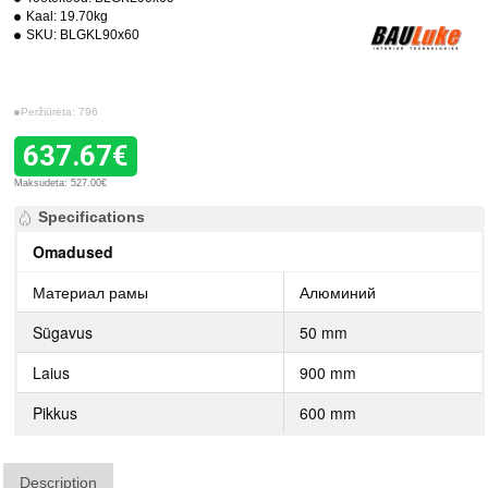
Kaal:
19.70kg
SKU:
BLGKL90x60
Peržiūrėta: 796
637.67€
Maksudeta: 527.00€
Specifications
Omadused
Материал рамы
Алюминий
Sügavus
50 mm
Laius
900 mm
Pikkus
600 mm
Description