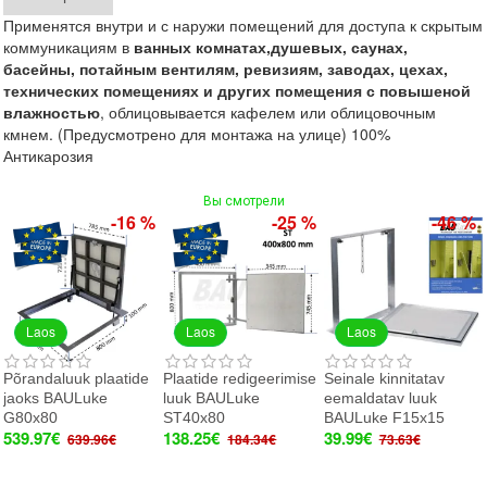
Применятся внутри и с наружи помещений для доступа к скрытым
коммуникациям в
ванных
комнатах,
душевых,
саунах,
басейны,
потайным вентилям, ревиз
иям,
заводах, цехах,
технических помещениях и других помещения с повышеной
влажностью
, облицовывается кафелем или облицовочным
кмнем. (Предусмотрено для монтажа на улице) 100%
Антикарозия
Вы смотрели
-16 %
-25 %
-46 %
Laos
Laos
Laos
Põrandaluuk plaatide
Plaatide redigeerimise
Seinale kinnitatav
jaoks BAULuke
luuk BAULuke
eemaldatav luuk
G80x80
ST40x80
BAULuke F15x15
539.97€
138.25€
39.99€
639.96€
184.34€
73.63€