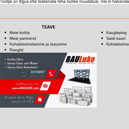
Tootjal on õigus ette teatamata teha tootes muudatusi, mis ei halvenda s
TEAVE
Meie kohta
Kaugleping
Meie partnerid
Saidi kaart
Kohaletoimetamine ja tasumine
Kohaletoime
Reeglid