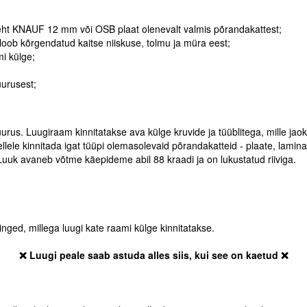
dleht KNAUF 12 mm või OSB plaat olenevalt valmis põrandakattest;
loob kõrgendatud kaitse niiskuse, tolmu ja müra eest;
mi külge;
uurusest;
. Luugiraam kinnitatakse ava külge kruvide ja tüüblitega, mille jaok
e kinnitada igat tüüpi olemasolevaid põrandakatteid - plaate, laminaati
uk avaneb võtme käepideme abil 88 kraadi ja on lukustatud riiviga.
nged, millega luugi kate raami külge kinnitatakse.
❌ Luugi peale saab astuda alles siis, kui see on kaetud ❌