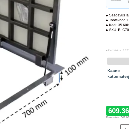
Saadavus la
Tootekood:
Kaal:
35.60
SKU:
BLG70
Peržiūrėta: 132
Kaane
kattematerj
609.3
Maksudeta: 503.6