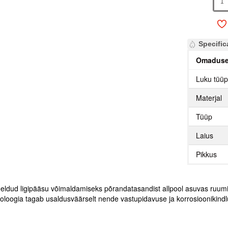
Specific
Omadus
Luku tüü
Materjal
Tüüp
Laius
Pikkus
ldud ligipääsu võimaldamiseks põrandatasandist allpool asuvas ruumi
oloogia tagab usaldusväärselt nende vastupidavuse ja korrosioonikind