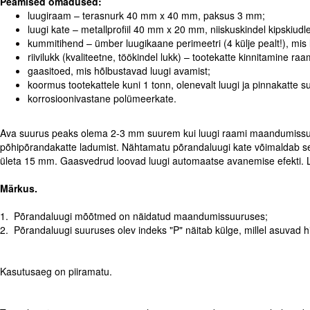
Peamised omadused:
luugiraam – terasnurk 40 mm x 40 mm, paksus 3 mm;
luugi kate – metallprofiil 40 mm x 20 mm, niiskuskindel kipskiu
kummitihend – ümber luugikaane perimeetri (4 külje pealt!), mis 
riivilukk (kvaliteetne, töökindel lukk) – tootekatte kinnitamine raa
gaasitoed, mis hõlbustavad luugi avamist;
koormus tootekattele kuni 1 tonn, olenevalt luugi ja pinnakatte s
korrosioonivastane polümeerkate.
Ava suurus peaks olema 2-3 mm suurem kui luugi raami maandumissuurus
põhipõrandakatte ladumist. Nähtamatu põrandaluugi kate võimaldab sellel
ületa 15 mm. Gaasvedrud loovad luugi automaatse avanemise efekti. Lu
Märkus.
1. Põrandaluugi mõõtmed on näidatud maandumissuuruses;
2. Põrandaluugi suuruses olev indeks "P" näitab külge, millel asuvad hi
Kasutusaeg on piiramatu.