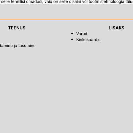
elle tehnilisi omadusi, vaid on selle disaini või tootmistehnoloogia täi
TEENUS
LISAKS
Varud
Kinkekaardid
tamine ja tasumine