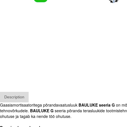
Description
Gaasiamortisaatoritega põrandavaatusluuk
BAULUKE seeria G
on mõe
tehnovõrkudele.
BAULUKE G
seeria põranda terasluukide tootmistehn
ohutuse ja tagab ka nende töö ohutuse.