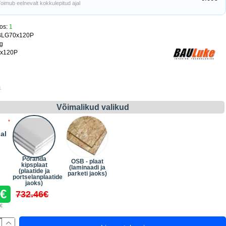
Toimub eelnevalt kokkulepitud ajal
os:
1
BLG70x120P
kg
x120P
1
Võimalikud valikud
al
Põranda
OSB - plaat
kipsplaat
(laminaadi ja
(plaatide ja
parketi jaoks)
portselanplaatide
jaoks)
6€
732.46€
0€