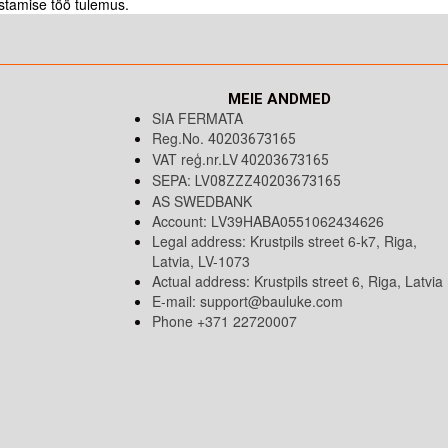
ustamise töö tulemus.
MEIE ANDMED
SIA FERMATA
Reg.No.
40203673165
VAT reģ.nr.LV
40203673165
SEPA:
LV08ZZZ40203673165
AS SWEDBANK
Account: LV39HABA0551062434626
Legal address: Krustpils street 6-k7, Riga,
Latvia, LV-1073
Actual address: Krustpils street 6, Riga, Latvia
E-mail:
support@bauluke.com
Phone +371
22720007