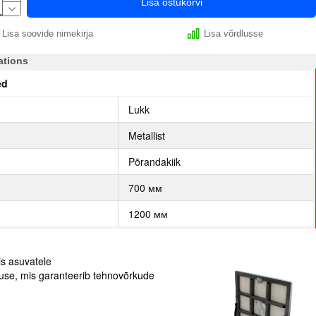
Lisa ostukorvi
Lisa soovide nimekirja
Lisa võrdlusse
ations
ed
p
Lukk
Metallist
Põrandakiik
700 мм
1200 мм
s asuvatele
luse, mis garanteerib tehnovõrkude