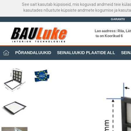
See sait kasutab küpsiseid, mis koguvad andmeid teie küla
kasutades nõustute küpsiste andmete kogumise ja kasutami
GARANTII
Lao aadress: Riia, Lät
ta on Koorikud 6
PÕRANDALUUKID
SEINALUUKID PLAATIDE ALL
SEIN