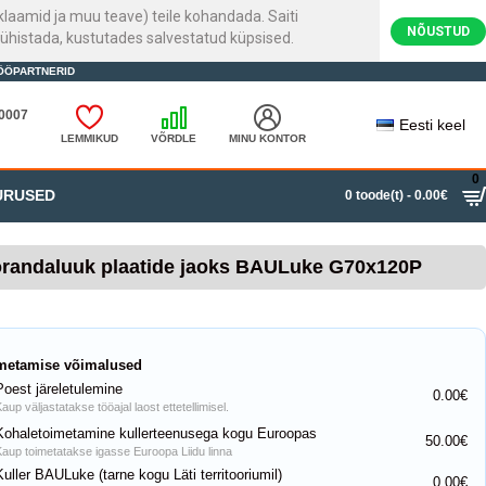
laamid ja muu teave) teile kohandada. Saiti
NÕUSTUD
ühistada, kustutades salvestatud küpsised.
ÖÖPARTNERID
20007
Eesti keel
LEMMIKUD
VÕRDLE
MINU KONTOR
0
URUSED
0 toode(t) - 0.00€
randaluuk plaatide jaoks BAULuke G70x120P
metamise võimalused
Poest järeletulemine
0.00€
aup väljastatakse tööajal laost ettetellimisel.
Kohaletoimetamine kullerteenusega kogu Euroopas
50.00€
Kaup toimetatakse igasse Euroopa Liidu linna
Kuller BAULuke (tarne kogu Läti territooriumil)
0.00€