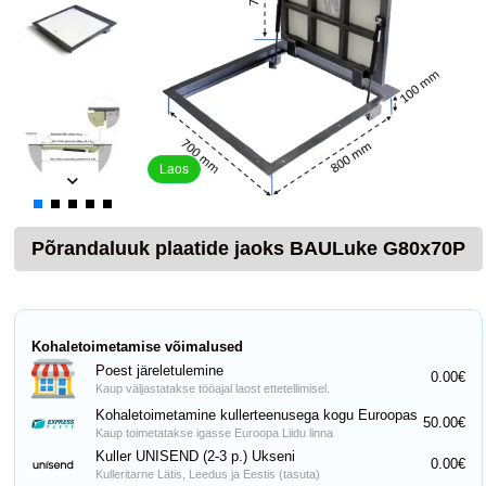
Laos
Põrandaluuk plaatide jaoks BAULuke G80x70P
Kohaletoimetamise võimalused
Poest järeletulemine
0.00€
Kaup väljastatakse tööajal laost ettetellimisel.
Kohaletoimetamine kullerteenusega kogu Euroopas
50.00€
Kaup toimetatakse igasse Euroopa Liidu linna
Kuller UNISEND (2-3 p.) Ukseni
0.00€
Kulleritarne Lätis, Leedus ja Eestis (tasuta)