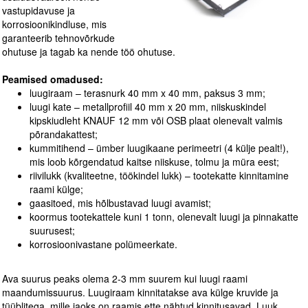
vastupidavuse ja
korrosioonikindluse, mis
garanteerib tehnovõrkude
ohutuse ja tagab ka nende töö ohutuse.
Peamised omadused:
luugiraam – terasnurk 40 mm x 40 mm, paksus 3 mm;
luugi kate – metallprofiil 40 mm x 20 mm, niiskuskindel
kipskiudleht KNAUF 12 mm või OSB plaat olenevalt valmis
põrandakattest;
kummitihend – ümber luugikaane perimeetri (4 külje pealt!),
mis loob kõrgendatud kaitse niiskuse, tolmu ja müra eest;
riivilukk (kvaliteetne, töökindel lukk) – tootekatte kinnitamine
raami külge;
gaasitoed, mis hõlbustavad luugi avamist;
koormus tootekattele kuni 1 tonn, olenevalt luugi ja pinnakatte
suurusest;
korrosioonivastane polümeerkate.
Ava suurus peaks olema 2-3 mm suurem kui luugi raami
maandumissuurus. Luugiraam kinnitatakse ava külge kruvide ja
tüüblitega, mille jaoks on raamis ette nähtud kinnitusavad. Luuk