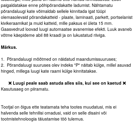
paigaldatakse enne põhipõrandakatte ladumist. Nähtamatu
põrandaluugi kate võimaldab sellele kinnitada igat tüüpi
olemasolevaid põrandakatteid - plaate, laminaati, parkett, portselanist
kivikeraamikat ja muid katteid, mille paksus ei ületa 15 mm.
Gaasvedrud loovad luugi automaatse avanemise efekti. Luuk avaneb
võtme käepideme abil 88 kraadi ja on lukustatud riiviga.
Märkus.
1. Põrandaluugi mõõtmed on näidatud maandumissuuruses;
2. Põrandaluugi suuruses olev indeks "P" näitab külge, millel asuvad
hinged, millega luugi kate raami külge kinnitatakse.
❌ Luugi peale saab astuda alles siis, kui see on kaetud ❌
Kasutusaeg on piiramatu.
Tootjal on õigus ette teatamata teha tootes muudatusi, mis ei
halvenda selle tehnilisi omadusi, vaid on selle disaini või
tootmistehnoloogia täiustamise töö tulemus.