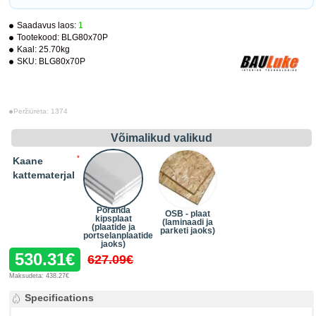
Saadavus laos:
1
Tootekood:
BLG80x70P
Kaal:
25.70kg
SKU:
BLG80x70P
Peržiūrėta: 1374
Võimalikud valikud
Kaane
kattematerjal
Põranda
OSB - plaat
kipsplaat
(laminaadi ja
(plaatide ja
parketi jaoks)
portselanplaatide
jaoks)
530.31€
627.09€
Maksudeta: 438.27€
Specifications