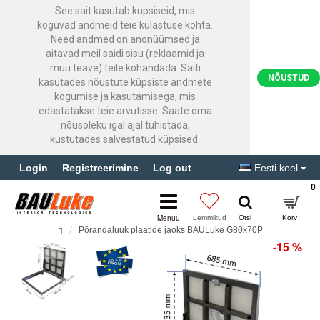
See sait kasutab küpsiseid, mis
koguvad andmeid teie külastuse kohta.
Need andmed on anonüümsed ja
aitavad meil saidi sisu (reklaamid ja
muu teave) teile kohandada. Saiti
NÕUSTUD
kasutades nõustute küpsiste andmete
kogumise ja kasutamisega, mis
edastatakse teie arvutisse. Saate oma
nõusoleku igal ajal tühistada,
kustutades salvestatud küpsised.
Login
Registreerimine
Log out
Eesti keel
0
Põrandaluuk plaatide jaoks BAULuke G80x70P
-15 %