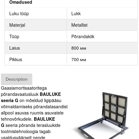
Omadused
Luku tüüp
Lukk
Materjal
Metallist
Tüüp
Põrandakiik
Laius
800 мм
Pikkus
700 мм
Description
Gaasiamortisaatoritega
põrandavaatusluuk
BAULUKE
seeria G
on mõeldud ligipääsu
võimaldamiseks põrandatasandist
allpool asuvas ruumis asuvatele
tehnovõrkudele.
BAULUKE
G
seeria põranda terasluukide
tootmistehnoloogia tagab
usaldusväärselt nende