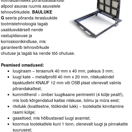
võimaldamiseks põrandatasandist
allpool asuvas ruumis asuvatele
tehnovõrkudele.
BAULUKE
G
seeria põranda terasluukide
tootmistehnoloogia tagab
usaldusväärselt nende
vastupidavuse ja
korrosioonikindluse, mis
garanteerib tehnovõrkude
ohutuse ja tagab ka nende töö ohutuse.
Peamised omadused:
luugiraam – terasnurk 40 mm x 40 mm, paksus 3 mm;
luugi kate – metallprofiil 40 mm x 20 mm, niiskuskindel
kipskiudleht KNAUF 12 mm või OSB plaat olenevalt valmis
põrandakattest;
kummitihend – ümber luugikaane perimeetri (4 külje pealt!),
mis loob kõrgendatud kaitse niiskuse, tolmu ja müra eest;
riivilukk (kvaliteetne, töökindel lukk) – tootekatte kinnitamine
raami külge;
gaasitoed, mis hõlbustavad luugi avamist;
koormus tootekattele kuni 1 tonn, olenevalt luugi ja pinnakatte
suurusest;