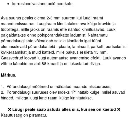
korrosioonivastane polümeerkate.
Ava suurus peaks olema 2-3 mm suurem kui luugi raami
maandumissuurus. Luugiraam kinnitatakse ava külge kruvide ja
tüüblitega, mille jaoks on raamis ette nähtud kinnitusavad. Luuk
paigaldatakse enne põhipõrandakatte ladumist. Nähtamatu
põrandaluugi kate võimaldab sellele kinnitada igat tüüpi
olemasolevaid põrandakatteid - plaate, laminaati, parkett, portselanist
kivikeraamikat ja muid katteid, mille paksus ei ületa 15 mm.
Gaasvedrud loovad luugi automaatse avanemise efekti. Luuk avaneb
võtme käepideme abil 88 kraadi ja on lukustatud riiviga.
Märkus.
1. Põrandaluugi mõõtmed on näidatud maandumissuuruses;
2. Põrandaluugi suuruses olev indeks "P" näitab külge, millel asuvad
hinged, millega luugi kate raami külge kinnitatakse.
❌ Luugi peale saab astuda alles siis, kui see on kaetud ❌
Kasutusaeg on piiramatu.