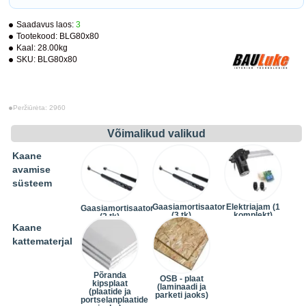
Saadavus laos:
3
Tootekood:
BLG80x80
Kaal:
28.00kg
SKU:
BLG80x80
Peržiūrėta: 2960
Võimalikud valikud
Kaane
avamise
süsteem
Gaasiamortisaator
Elektriajam (1
Gaasiamortisaator
(3 tk)
komplekt)
(2 tk)
(+24.20€)
(+242.00€)
Kaane
kattematerjal
Põranda
OSB - plaat
kipsplaat
(laminaadi ja
(plaatide ja
parketi jaoks)
portselanplaatide