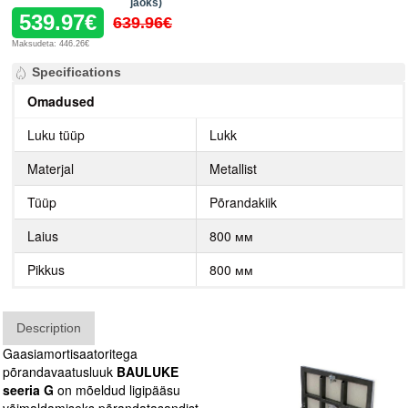
jaoks)
539.97€
639.96€
Maksudeta: 446.26€
Specifications
Omadused
Luku tüüp
Lukk
Materjal
Metallist
Tüüp
Põrandakiik
Laius
800 мм
Pikkus
800 мм
Description
Gaasiamortisaatoritega
põrandavaatusluuk
BAULUKE
seeria G
on mõeldud ligipääsu