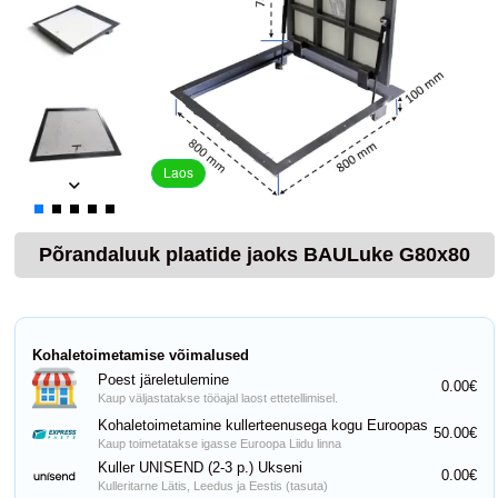
Laos
Põrandaluuk plaatide jaoks BAULuke G80x80
Kohaletoimetamise võimalused
Poest järeletulemine
0.00€
Kaup väljastatakse tööajal laost ettetellimisel.
Kohaletoimetamine kullerteenusega kogu Euroopas
50.00€
Kaup toimetatakse igasse Euroopa Liidu linna
Kuller UNISEND (2-3 p.) Ukseni
0.00€
Kulleritarne Lätis, Leedus ja Eestis (tasuta)