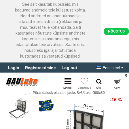
See sait kasutab küpsiseid, mis
koguvad andmeid teie külastuse kohta.
Need andmed on anonüümsed ja
aitavad meil saidi sisu (reklaamid ja
muu teave) teile kohandada. Saiti
NÕUSTUD
kasutades nõustute küpsiste andmete
kogumise ja kasutamisega, mis
edastatakse teie arvutisse. Saate oma
nõusoleku igal ajal tühistada,
kustutades salvestatud küpsised.
Login
Registreerimine
Log out
Eesti keel
0
Põrandaluuk plaatide jaoks BAULuke G80x80
-16 %