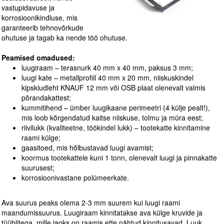
vastupidavuse ja
korrosioonikindluse, mis
garanteerib tehnovõrkude
ohutuse ja tagab ka nende töö ohutuse.
Peamised omadused:
luugiraam – terasnurk 40 mm x 40 mm, paksus 3 mm;
luugi kate – metallprofiil 40 mm x 20 mm, niiskuskindel
kipskiudleht KNAUF 12 mm või OSB plaat olenevalt valmis
põrandakattest;
kummitihend – ümber luugikaane perimeetri (4 külje pealt!),
mis loob kõrgendatud kaitse niiskuse, tolmu ja müra eest;
riivilukk (kvaliteetne, töökindel lukk) – tootekatte kinnitamine
raami külge;
gaasitoed, mis hõlbustavad luugi avamist;
koormus tootekattele kuni 1 tonn, olenevalt luugi ja pinnakatte
suurusest;
korrosioonivastane polümeerkate.
Ava suurus peaks olema 2-3 mm suurem kui luugi raami
maandumissuurus. Luugiraam kinnitatakse ava külge kruvide ja
tüüblitega, mille jaoks on raamis ette nähtud kinnitusavad. Luuk