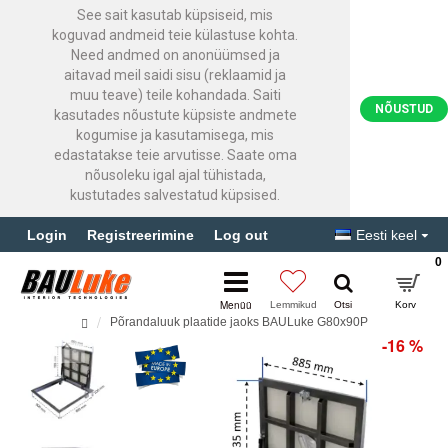
See sait kasutab küpsiseid, mis
koguvad andmeid teie külastuse kohta.
Need andmed on anonüümsed ja
aitavad meil saidi sisu (reklaamid ja
muu teave) teile kohandada. Saiti
NÕUSTUD
kasutades nõustute küpsiste andmete
kogumise ja kasutamisega, mis
edastatakse teie arvutisse. Saate oma
nõusoleku igal ajal tühistada,
kustutades salvestatud küpsised.
Login
Registreerimine
Log out
Eesti keel
0
Põrandaluuk plaatide jaoks BAULuke G80x90P
-16 %