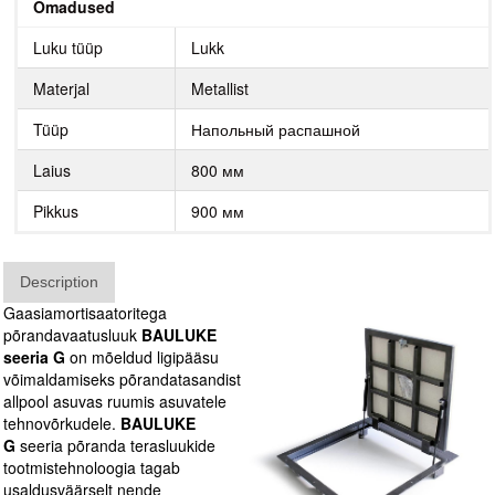
Omadused
Luku tüüp
Lukk
Materjal
Metallist
Tüüp
Напольный распашной
Laius
800 мм
Pikkus
900 мм
Description
Gaasiamortisaatoritega
põrandavaatusluuk
BAULUKE
seeria G
on mõeldud ligipääsu
võimaldamiseks põrandatasandist
allpool asuvas ruumis asuvatele
tehnovõrkudele.
BAULUKE
G
seeria põranda terasluukide
tootmistehnoloogia tagab
usaldusväärselt nende