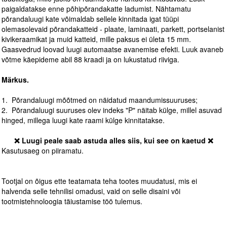
paigaldatakse enne põhipõrandakatte ladumist. Nähtamatu
põrandaluugi kate võimaldab sellele kinnitada igat tüüpi
olemasolevaid põrandakatteid - plaate, laminaati, parkett, portselanist
kivikeraamikat ja muid katteid, mille paksus ei ületa 15 mm.
Gaasvedrud loovad luugi automaatse avanemise efekti. Luuk avaneb
võtme käepideme abil 88 kraadi ja on lukustatud riiviga.
Märkus.
1. Põrandaluugi mõõtmed on näidatud maandumissuuruses;
2. Põrandaluugi suuruses olev indeks "P" näitab külge, millel asuvad
hinged, millega luugi kate raami külge kinnitatakse.
❌ Luugi peale saab astuda alles siis, kui see on kaetud ❌
Kasutusaeg on piiramatu.
Tootjal on õigus ette teatamata teha tootes muudatusi, mis ei
halvenda selle tehnilisi omadusi, vaid on selle disaini või
tootmistehnoloogia täiustamise töö tulemus.