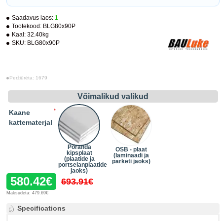
Saadavus laos:
1
Tootekood:
BLG80x90P
Kaal:
32.40kg
SKU:
BLG80x90P
Peržiūrėta: 1679
Võimalikud valikud
Kaane
kattematerjal
Põranda
OSB - plaat
kipsplaat
(laminaadi ja
(plaatide ja
parketi jaoks)
portselanplaatide
jaoks)
580.42€
693.91€
Maksudeta: 479.69€
Specifications