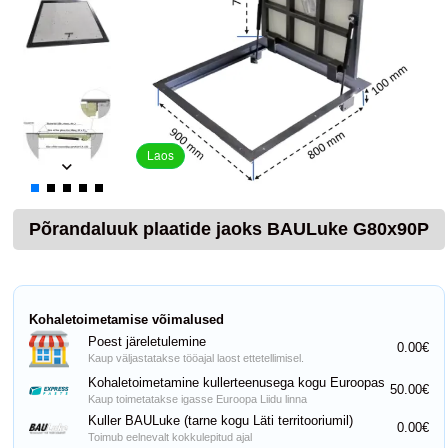
Laos
Põrandaluuk plaatide jaoks BAULuke G80x90P
Kohaletoimetamise võimalused
Poest järeletulemine
0.00€
Kaup väljastatakse tööajal laost ettetellimisel.
Kohaletoimetamine kullerteenusega kogu Euroopas
50.00€
Kaup toimetatakse igasse Euroopa Liidu linna
Kuller BAULuke (tarne kogu Läti territooriumil)
0.00€
Toimub eelnevalt kokkulepitud ajal