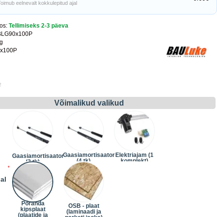
Toimub eelnevalt kokkulepitud ajal
os:
Tellimiseks 2-3 päeva
BLG90x100P
kg
x100P
2
Võimalikud valikud
Gaasiamortisaator
Elektriajam (1
Gaasiamortisaator
(4 tk)
komplekt)
(3 tk)
(+24.20€)
(+242.00€)
al
Põranda
OSB - plaat
kipsplaat
(laminaadi ja
(plaatide ja