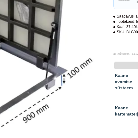
Saadavus la
Tootekood:
Kaal:
37.40
SKU:
BLG90
Peržiūrėta: 141
Kaane
avamise
süsteem
Kaane
kattematerj