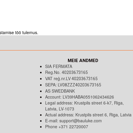
ustamise töö tulemus.
MEIE ANDMED
SIA FERMATA
Reg.No.
40203673165
VAT reģ.nr.LV
40203673165
SEPA:
LV08ZZZ40203673165
AS SWEDBANK
Account: LV39HABA0551062434626
Legal address: Krustpils street 6-k7, Riga,
Latvia, LV-1073
Actual address: Krustpils street 6, Riga, Latvia
E-mail:
support@bauluke.com
Phone +371
22720007