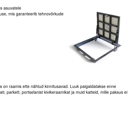
s asuvatele
luse, mis garanteerib tehnovõrkude
s on raamis ette nähtud kinnitusavad. Luuk paigaldatakse enne
, parkett, portselanist kivikeraamikat ja muid katteid, mille paksus ei