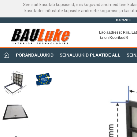
See sait kasutab küpsiseid, mis koguvad andmeid teie küla
kasutades nõustute küpsiste andmete kogumise ja kasutami
GARANTII
Lao aadress: Riia, Lät
ta on Koorikud 6
PÕRANDALUUKID
SEINALUUKID PLAATIDE ALL
SEIN