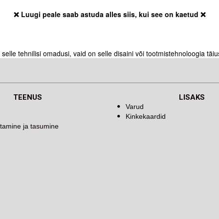
❌ Luugi peale saab astuda alles siis, kui see on kaetud ❌
elle tehnilisi omadusi, vaid on selle disaini või tootmistehnoloogia täi
TEENUS
LISAKS
Varud
Kinkekaardid
tamine ja tasumine