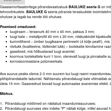
Gaasiamortisaatoritega põrandavaatusluuk
BAULUKE seeria G
on mõe
tehnovõrkudele.
BAULUKE G
seeria põranda terasluukide tootmistehn
ohutuse ja tagab ka nende töö ohutuse.
Peamised omadused:
luugiraam – terasnurk 40 mm x 40 mm, paksus 3 mm;
luugi kate – metallprofiil 40 mm x 20 mm, niiskuskindel kipskiu
kummitihend – ümber luugikaane perimeetri (4 külje pealt!), mis 
riivilukk (kvaliteetne, töökindel lukk) – tootekatte kinnitamine raa
gaasitoed, mis hõlbustavad luugi avamist;
koormus tootekattele kuni 1 tonn, olenevalt luugi ja pinnakatte s
korrosioonivastane polümeerkate.
Ava suurus peaks olema 2-3 mm suurem kui luugi raami maandumissuurus
põhipõrandakatte ladumist. Nähtamatu põrandaluugi kate võimaldab sellel
ületa 15 mm. Gaasvedrud loovad luugi automaatse avanemise efekti. Lu
Märkus.
1. Põrandaluugi mõõtmed on näidatud maandumissuuruses;
2. Põrandaluugi suuruses olev indeks "P" näitab külge, millel asuvad hi