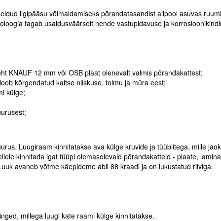
ldud ligipääsu võimaldamiseks põrandatasandist allpool asuvas ruumi
oloogia tagab usaldusväärselt nende vastupidavuse ja korrosioonikind
dleht KNAUF 12 mm või OSB plaat olenevalt valmis põrandakattest;
loob kõrgendatud kaitse niiskuse, tolmu ja müra eest;
mi külge;
uurusest;
. Luugiraam kinnitatakse ava külge kruvide ja tüüblitega, mille jaok
e kinnitada igat tüüpi olemasolevaid põrandakatteid - plaate, laminaati
uk avaneb võtme käepideme abil 88 kraadi ja on lukustatud riiviga.
nged, millega luugi kate raami külge kinnitatakse.