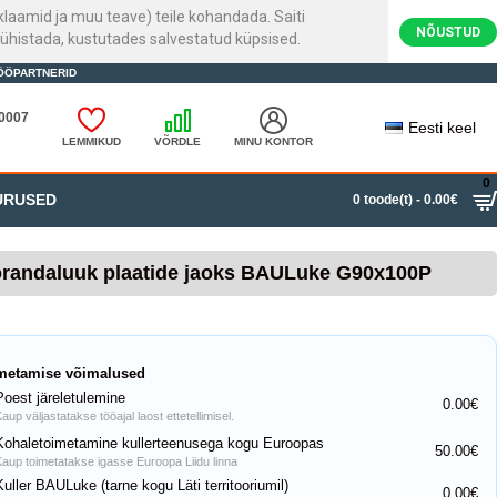
laamid ja muu teave) teile kohandada. Saiti
NÕUSTUD
ühistada, kustutades salvestatud küpsised.
ÖÖPARTNERID
20007
Eesti keel
LEMMIKUD
VÕRDLE
MINU KONTOR
0
URUSED
0 toode(t) - 0.00€
randaluuk plaatide jaoks BAULuke G90x100P
metamise võimalused
Poest järeletulemine
0.00€
aup väljastatakse tööajal laost ettetellimisel.
Kohaletoimetamine kullerteenusega kogu Euroopas
50.00€
Kaup toimetatakse igasse Euroopa Liidu linna
Kuller BAULuke (tarne kogu Läti territooriumil)
0.00€