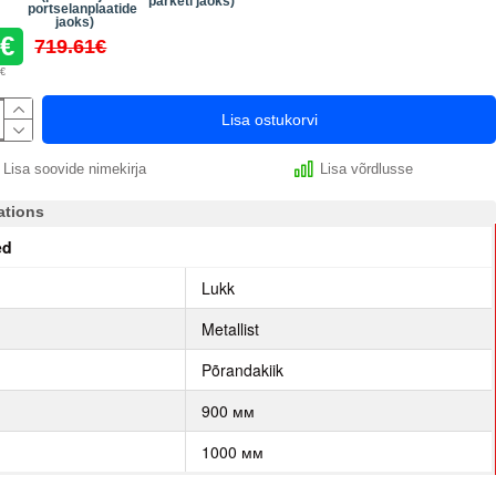
parketi jaoks)
portselanplaatide
jaoks)
1€
719.61€
3€
Lisa ostukorvi
Lisa soovide nimekirja
Lisa võrdlusse
ations
ed
p
Lukk
Metallist
Põrandakiik
900 мм
1000 мм