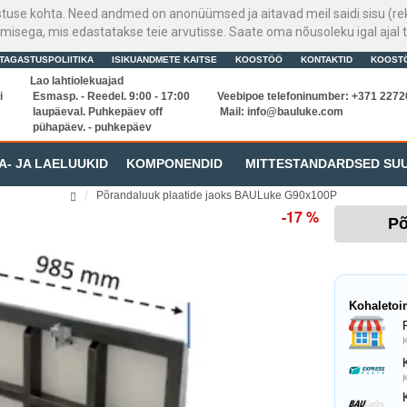
stuse kohta. Need andmed on anonüümsed ja aitavad meil saidi sisu (rek
sega, mis edastatakse teie arvutisse. Saate oma nõusoleku igal ajal t
TAGASTUSPOLIITIKA
ISIKUANDMETE KAITSE
KOOSTÖÖ
KONTAKTID
KOOST
Lao lahtiolekuajad
i
Esmasp. - Reedel. 9:00 - 17:00
Veebipoe telefoninumber: +371 227
laupäeval. Puhkepäev off
Mail:
info@bauluke.com
pühapäev. - puhkepäev
A- JA LAELUUKID
KOMPONENDID
MITTESTANDARDSED SU
Põrandaluuk plaatide jaoks BAULuke G90x100P
-17 %
Põ
Kohaletoi
K