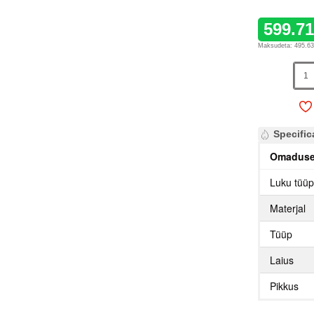
599.7
Maksudeta: 495.6
Specific
Omadus
Luku tüü
Materjal
Tüüp
Laius
Pikkus