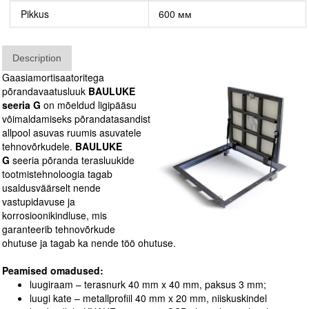
Pikkus
600 мм
Description
Gaasiamortisaatoritega
põrandavaatusluuk
BAULUKE
seeria G
on mõeldud ligipääsu
võimaldamiseks põrandatasandist
allpool asuvas ruumis asuvatele
tehnovõrkudele.
BAULUKE
G
seeria põranda terasluukide
tootmistehnoloogia tagab
usaldusväärselt nende
vastupidavuse ja
korrosioonikindluse, mis
garanteerib tehnovõrkude
ohutuse ja tagab ka nende töö ohutuse.
Peamised omadused:
luugiraam – terasnurk 40 mm x 40 mm, paksus 3 mm;
luugi kate – metallprofiil 40 mm x 20 mm, niiskuskindel