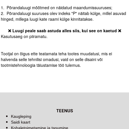
1. Põrandaluugi mõõtmed on näidatud maandumissuuruses;
2. Põrandaluugi suuruses olev indeks "P" näitab külge, millel asuvad
hinged, millega luugi kate raami külge kinnitatakse.
❌ Luugi peale saab astuda alles siis, kui see on kaetud ❌
Kasutusaeg on piiramatu.
Tootjal on õigus ette teatamata teha tootes muudatusi, mis ei
halvenda selle tehnilisi omadusi, vaid on selle disaini või
tootmistehnoloogia täiustamise töö tulemus.
TEENUS
Kaugleping
Saidi kaart
Kohaletoimetamine ja tasumine