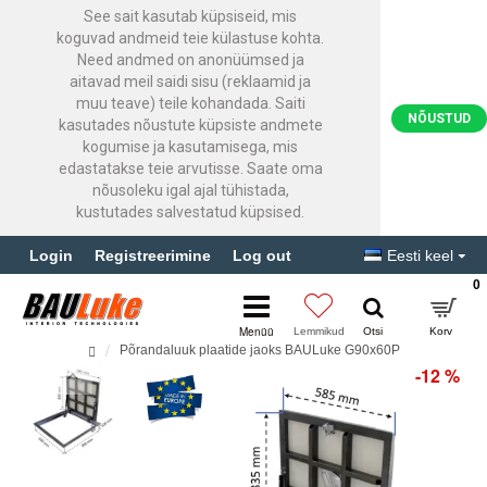
See sait kasutab küpsiseid, mis
koguvad andmeid teie külastuse kohta.
Need andmed on anonüümsed ja
aitavad meil saidi sisu (reklaamid ja
muu teave) teile kohandada. Saiti
NÕUSTUD
kasutades nõustute küpsiste andmete
kogumise ja kasutamisega, mis
edastatakse teie arvutisse. Saate oma
nõusoleku igal ajal tühistada,
kustutades salvestatud küpsised.
Login
Registreerimine
Log out
Eesti keel
0
Põrandaluuk plaatide jaoks BAULuke G90x60P
-12 %