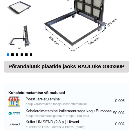
Põrandaluuk plaatide jaoks BAULuke G90x60P
Kohaletoimetamise võimalused
Poest järeletulemine
0.00€
Kaup väljastatakse tööajal laost ettetellimisel.
Kohaletoimetamine kullerteenusega kogu Euroopas
50.00€
Kaup toimetatakse igasse Euroopa Liidu linna
Kuller UNISEND (2-3 p.) Ukseni
0.00€
Kulleritarne Lätis, Leedus ja Eestis (tasuta)