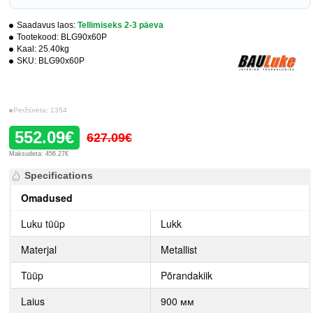
Saadavus laos:
Tellimiseks 2-3 päeva
Tootekood:
BLG90x60P
Kaal:
25.40kg
SKU:
BLG90x60P
Peržiūrėta: 1354
552.09€
627.09€
Maksudeta: 456.27€
Specifications
Omadused
Luku tüüp
Lukk
Materjal
Metallist
Tüüp
Põrandakiik
Laius
900 мм