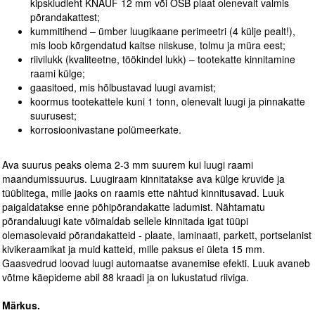
kipskiudleht KNAUF 12 mm või OSB plaat olenevalt valmis
põrandakattest;
kummitihend – ümber luugikaane perimeetri (4 külje pealt!),
mis loob kõrgendatud kaitse niiskuse, tolmu ja müra eest;
riivilukk (kvaliteetne, töökindel lukk) – tootekatte kinnitamine
raami külge;
gaasitoed, mis hõlbustavad luugi avamist;
koormus tootekattele kuni 1 tonn, olenevalt luugi ja pinnakatte
suurusest;
korrosioonivastane polümeerkate.
Ava suurus peaks olema 2-3 mm suurem kui luugi raami
maandumissuurus. Luugiraam kinnitatakse ava külge kruvide ja
tüüblitega, mille jaoks on raamis ette nähtud kinnitusavad. Luuk
paigaldatakse enne põhipõrandakatte ladumist. Nähtamatu
põrandaluugi kate võimaldab sellele kinnitada igat tüüpi
olemasolevaid põrandakatteid - plaate, laminaati, parkett, portselanist
kivikeraamikat ja muid katteid, mille paksus ei ületa 15 mm.
Gaasvedrud loovad luugi automaatse avanemise efekti. Luuk avaneb
võtme käepideme abil 88 kraadi ja on lukustatud riiviga.
Märkus.