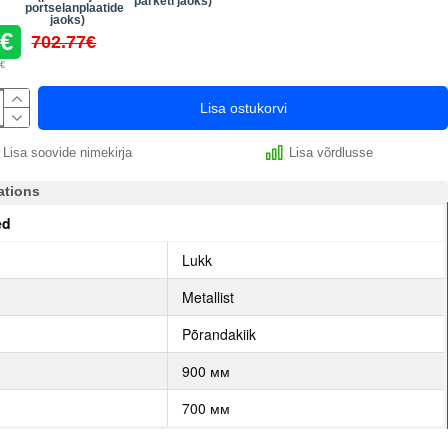
parketi jaoks)
portselanplaatide
jaoks)
8€
702.77€
9€
Lisa ostukorvi
Lisa soovide nimekirja
Lisa võrdlusse
ations
ed
p
Lukk
Metallist
Põrandakiik
900 мм
700 мм