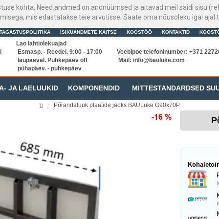
stuse kohta. Need andmed on anonüümsed ja aitavad meil saidi sisu (rek
sega, mis edastatakse teie arvutisse. Saate oma nõusoleku igal ajal t
TAGASTUSPOLIITIKA
ISIKUANDMETE KAITSE
KOOSTÖÖ
KONTAKTID
KOOST
Lao lahtiolekuajad
i
Esmasp. - Reedel. 9:00 - 17:00
Veebipoe telefoninumber: +371 227
laupäeval. Puhkepäev off
Mail:
info@bauluke.com
pühapäev. - puhkepäev
A- JA LAELUUKID
KOMPONENDID
MITTESTANDARDSED SU
Põrandaluuk plaatide jaoks BAULuke G90x70P
-16 %
P
Kohaletoi
K