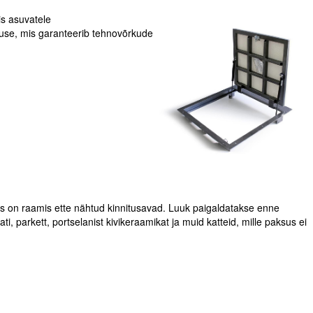
s asuvatele
luse, mis garanteerib tehnovõrkude
s on raamis ette nähtud kinnitusavad. Luuk paigaldatakse enne
, parkett, portselanist kivikeraamikat ja muid katteid, mille paksus ei