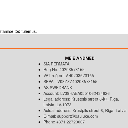
ustamise töö tulemus.
MEIE ANDMED
SIA FERMATA
Reg.No.
40203673165
VAT reģ.nr.LV
40203673165
SEPA:
LV08ZZZ40203673165
AS SWEDBANK
Account: LV39HABA0551062434626
Legal address: Krustpils street 6-k7, Riga,
Latvia, LV-1073
Actual address: Krustpils street 6, Riga, Latvia
E-mail:
support@bauluke.com
Phone +371
22720007