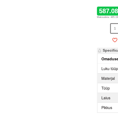
587.0
Maksudeta: 485.1
Specific
Omadus
Luku tüü
Materjal
Tüüp
Laius
Pikkus