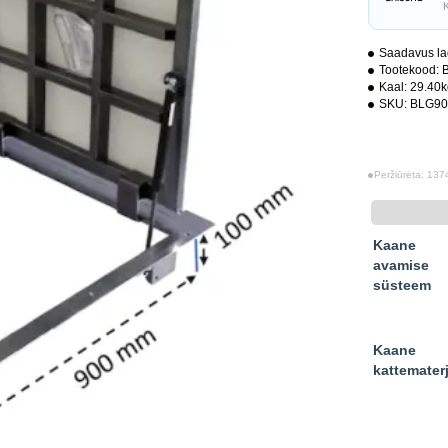
K
Saadavus la
Tootekood:
Kaal:
29.40
SKU:
BLG90
Peržiūrėta: 137
Kaane
avamise
süsteem
Kaane
kattematerj