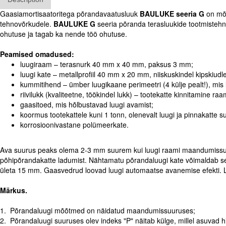
Gaasiamortisaatoritega põrandavaatusluuk
BAULUKE seeria G
on mõe
tehnovõrkudele.
BAULUKE G
seeria põranda terasluukide tootmistehn
ohutuse ja tagab ka nende töö ohutuse.
Peamised omadused:
luugiraam – terasnurk 40 mm x 40 mm, paksus 3 mm;
luugi kate – metallprofiil 40 mm x 20 mm, niiskuskindel kipskiu
kummitihend – ümber luugikaane perimeetri (4 külje pealt!), mis 
riivilukk (kvaliteetne, töökindel lukk) – tootekatte kinnitamine raa
gaasitoed, mis hõlbustavad luugi avamist;
koormus tootekattele kuni 1 tonn, olenevalt luugi ja pinnakatte s
korrosioonivastane polümeerkate.
Ava suurus peaks olema 2-3 mm suurem kui luugi raami maandumissuurus
põhipõrandakatte ladumist. Nähtamatu põrandaluugi kate võimaldab sellel
ületa 15 mm. Gaasvedrud loovad luugi automaatse avanemise efekti. Lu
Märkus.
1. Põrandaluugi mõõtmed on näidatud maandumissuuruses;
2. Põrandaluugi suuruses olev indeks "P" näitab külge, millel asuvad hi