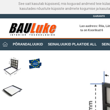
See sait kasutab küpsiseid, mis koguvad andmeid teie küla
kasutades nõustute küpsiste andmete kogumise ja kasutami
GARANTII
Lao aadress: Riia, Lät
ta on Koorikud 6
PÕRANDALUUKID
SEINALUUKID PLAATIDE ALL
SEIN