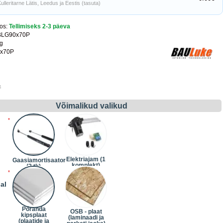
ulleritarne Lätis, Leedus ja Eestis (tasuta)
os:
Tellimiseks 2-3 päeva
BLG90x70P
kg
x70P
4
Võimalikud valikud
Elektriajam (1
Gaasiamortisaator
komplekt)
(2 tk)
(+242.00€)
al
Põranda
OSB - plaat
kipsplaat
(laminaadi ja
(plaatide ja