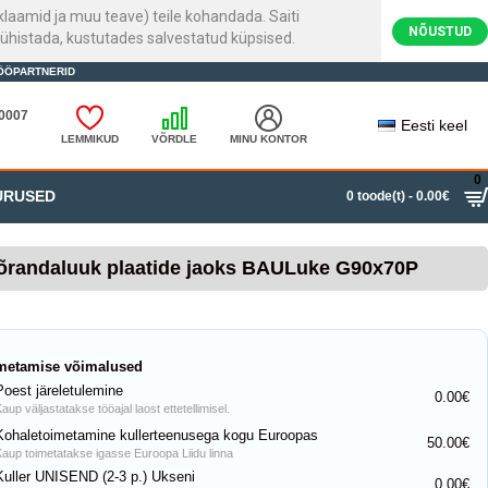
laamid ja muu teave) teile kohandada. Saiti
NÕUSTUD
ühistada, kustutades salvestatud küpsised.
ÖÖPARTNERID
20007
Eesti keel
LEMMIKUD
VÕRDLE
MINU KONTOR
0
URUSED
0 toode(t) - 0.00€
õrandaluuk plaatide jaoks BAULuke G90x70P
metamise võimalused
Poest järeletulemine
0.00€
aup väljastatakse tööajal laost ettetellimisel.
Kohaletoimetamine kullerteenusega kogu Euroopas
50.00€
Kaup toimetatakse igasse Euroopa Liidu linna
Kuller UNISEND (2-3 p.) Ukseni
0.00€