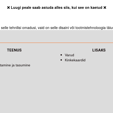
❌ Luugi peale saab astuda alles siis, kui see on kaetud ❌
elle tehnilisi omadusi, vaid on selle disaini või tootmistehnoloogia täi
TEENUS
LISAKS
Varud
Kinkekaardid
tamine ja tasumine