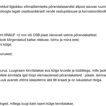
ldud ligipääsu võimaldamiseks põrandatasandist allpool asuvas ruumi
oloogia tagab usaldusväärselt nende vastupidavuse ja korrosioonikind
dleht KNAUF 12 mm või OSB plaat olenevalt valmis põrandakattest;
loob kõrgendatud kaitse niiskuse, tolmu ja müra eest;
mi külge;
uurusest;
. Luugiraam kinnitatakse ava külge kruvide ja tüüblitega, mille jaok
e kinnitada igat tüüpi olemasolevaid põrandakatteid - plaate, laminaati
uk avaneb võtme käepideme abil 88 kraadi ja on lukustatud riiviga.
nged, millega luugi kate raami külge kinnitatakse.