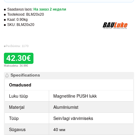
Saadavus laos:
На заказ 2 недели
Tootekood:
BLM20x20
Kaal:
0.90kg
SKU:
BLM20x20
Peržiūrėta: 1170
42.30€
Maksudeta: 34.96€
Specifications
Omadused
Luku tüüp
Magnetiline PUSH lukk
Materjal
Alumiiniumist
Tüüp
Sein/lagi värvimiseks
Sügavus
40 мм