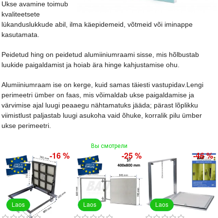
Ukse avamine toimub
kvaliteetsete
lükanduslukkude abil, ilma käepidemeid, võtmeid või iminappe
kasutamata.
Peidetud hing on peidetud alumiiniumraami sisse, mis hõlbustab
luukide paigaldamist ja hoiab ära hinge kahjustamise ohu.
Alumiiniumraam ise on kerge, kuid samas täiesti vastupidav.Lengi
perimeetri ümber on faas, mis võimaldab ukse paigaldamise ja
värvimise ajal luugi peaaegu nähtamatuks jääda; pärast lõplikku
viimistlust paljastab luugi asukoha vaid õhuke, korralik pilu ümber
ukse perimeetri.
Вы смотрели
-16 %
-25 %
-46 %
Laos
Laos
Laos