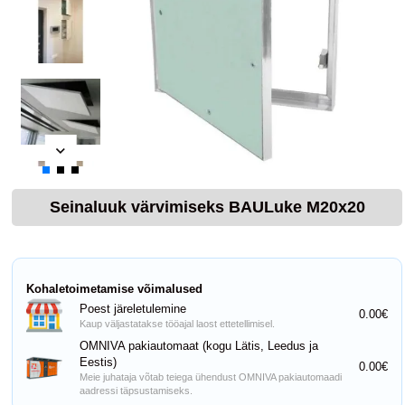
Seinaluuk värvimiseks BAULuke M20x20
Kohaletoimetamise võimalused
Poest järeletulemine
0.00€
Kaup väljastatakse tööajal laost ettetellimisel.
OMNIVA pakiautomaat (kogu Lätis, Leedus ja
Eestis)
0.00€
Meie juhataja võtab teiega ühendust OMNIVA pakiautomaadi
aadressi täpsustamiseks.