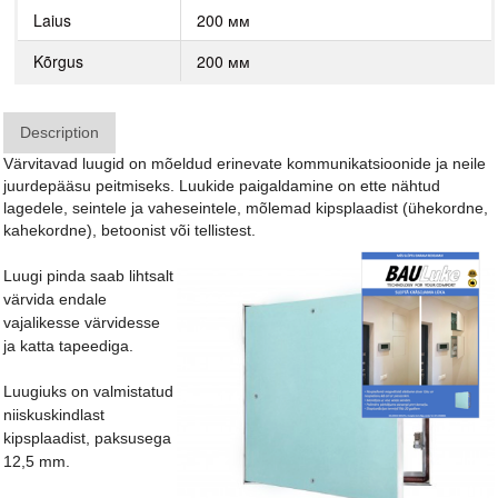
Laius
200 мм
Kõrgus
200 мм
Description
Värvitavad luugid on mõeldud erinevate kommunikatsioonide ja neile
juurdepääsu peitmiseks. Luukide paigaldamine on ette nähtud
lagedele, seintele ja vaheseintele, mõlemad kipsplaadist (ühekordne,
kahekordne), betoonist või tellistest.
Luugi pinda saab lihtsalt
värvida endale
vajalikesse värvidesse
ja katta tapeediga.
Luugiuks on valmistatud
niiskuskindlast
kipsplaadist, paksusega
12,5 mm.