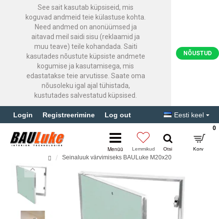
See sait kasutab küpsiseid, mis
koguvad andmeid teie külastuse kohta.
Need andmed on anonüümsed ja
aitavad meil saidi sisu (reklaamid ja
muu teave) teile kohandada. Saiti
NÕUSTUD
kasutades nõustute küpsiste andmete
kogumise ja kasutamisega, mis
edastatakse teie arvutisse. Saate oma
nõusoleku igal ajal tühistada,
kustutades salvestatud küpsised.
Login
Registreerimine
Log out
Eesti keel
0
Seinaluuk värvimiseks BAULuke M20x20