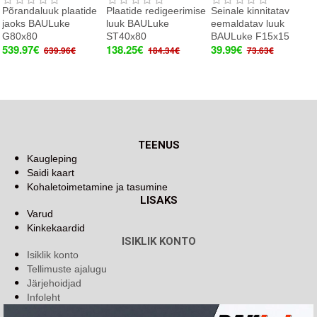
Põrandaluuk plaatide
Plaatide redigeerimise
Seinale kinnitatav
jaoks BAULuke
luuk BAULuke
eemaldatav luuk
G80x80
ST40x80
BAULuke F15x15
539.97€
138.25€
39.99€
639.96€
184.34€
73.63€
TEENUS
Kaugleping
Saidi kaart
Kohaletoimetamine ja tasumine
LISAKS
Varud
Kinkekaardid
ISIKLIK KONTO
Isiklik konto
Tellimuste ajalugu
Järjehoidjad
Infoleht