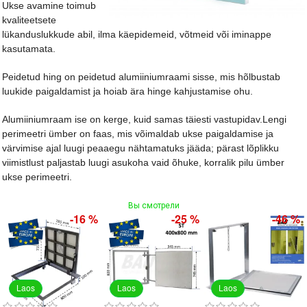
Ukse avamine toimub
kvaliteetsete
lükanduslukkude abil, ilma käepidemeid, võtmeid või iminappe
kasutamata.
Peidetud hing on peidetud alumiiniumraami sisse, mis hõlbustab
luukide paigaldamist ja hoiab ära hinge kahjustamise ohu.
Alumiiniumraam ise on kerge, kuid samas täiesti vastupidav.Lengi
perimeetri ümber on faas, mis võimaldab ukse paigaldamise ja
värvimise ajal luugi peaaegu nähtamatuks jääda; pärast lõplikku
viimistlust paljastab luugi asukoha vaid õhuke, korralik pilu ümber
ukse perimeetri.
Вы смотрели
-16 %
-25 %
-46 %
Laos
Laos
Laos