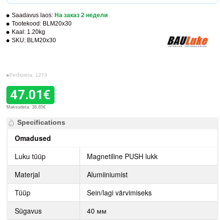
Saadavus laos:
На заказ 2 недели
Tootekood:
BLM20x30
Kaal:
1.20kg
SKU:
BLM20x30
Peržiūrėta: 1273
47.01€
Maksudeta: 38.85€
Specifications
Omadused
Luku tüüp
Magnetiline PUSH lukk
Materjal
Alumiiniumist
Tüüp
Sein/lagi värvimiseks
Sügavus
40 мм