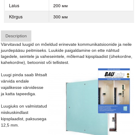
Laius
200 мм
Kõrgus
300 мм
Description
Värvitavad luugid on mõeldud erinevate kommunikatsioonide ja neile
juurdepääsu peitmiseks. Luukide paigaldamine on ette nähtud
lagedele, seintele ja vaheseintele, mõlemad kipsplaadist (ühekordne,
kahekordne), betoonist või tellistest.
Luugi pinda saab lihtsalt
värvida endale
vajalikesse värvidesse
ja katta tapeediga.
Luugiuks on valmistatud
niiskuskindlast
kipsplaadist, paksusega
12,5 mm.