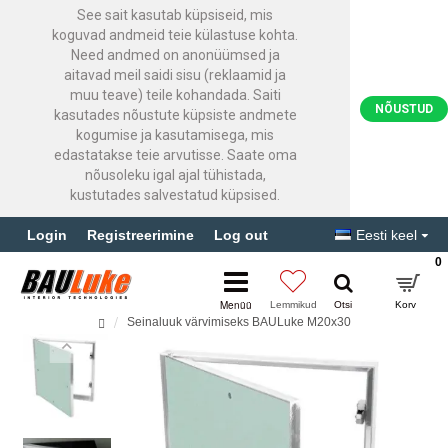
See sait kasutab küpsiseid, mis
koguvad andmeid teie külastuse kohta.
Need andmed on anonüümsed ja
aitavad meil saidi sisu (reklaamid ja
muu teave) teile kohandada. Saiti
NÕUSTUD
kasutades nõustute küpsiste andmete
kogumise ja kasutamisega, mis
edastatakse teie arvutisse. Saate oma
nõusoleku igal ajal tühistada,
kustutades salvestatud küpsised.
Login
Registreerimine
Log out
Eesti keel
0
Seinaluuk värvimiseks BAULuke M20x30