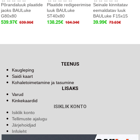
Põrandaluuk plaatide
Plaatide redigeerimise
Seinale kinnitatav
jaoks BAULuke
luuk BAULuke
eemaldatav luuk
G80x80
ST40x80
BAULuke F15x15
539.97€
138.25€
39.99€
639.96€
184.34€
73.63€
TEENUS
Kaugleping
Saidi kaart
Kohaletoimetamine ja tasumine
LISAKS
Varud
Kinkekaardid
ISIKLIK KONTO
Isiklik konto
Tellimuste ajalugu
Järjehoidjad
Infoleht