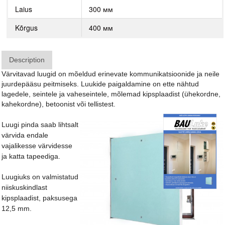
Laius
300 мм
Kõrgus
400 мм
Description
Värvitavad luugid on mõeldud erinevate kommunikatsioonide ja neile
juurdepääsu peitmiseks. Luukide paigaldamine on ette nähtud
lagedele, seintele ja vaheseintele, mõlemad kipsplaadist (ühekordne,
kahekordne), betoonist või tellistest.
Luugi pinda saab lihtsalt
värvida endale
vajalikesse värvidesse
ja katta tapeediga.
Luugiuks on valmistatud
niiskuskindlast
kipsplaadist, paksusega
12,5 mm.