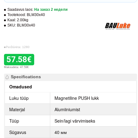
Saadavus laos:
На заказ 2 недели
Tootekood:
BLM30x40
Kaal:
2.00kg
SKU:
BLM30x40
Peržiūrėta: 1280
57.58€
Maksudeta: 47.59€
Specifications
Omadused
Luku tüüp
Magnetiline PUSH lukk
Materjal
Alumiiniumist
Tüüp
Sein/lagi värvimiseks
Sügavus
40 мм