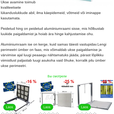
Ukse avamine toimub
kvaliteetsete
lükanduslukkude abil, ilma käepidemeid, võtmeid või iminappe
kasutamata.
Peidetud hing on peidetud alumiiniumraami sisse, mis hõlbustab
luukide paigaldamist ja hoiab ära hinge kahjustamise ohu.
Alumiiniumraam ise on kerge, kuid samas täiesti vastupidav.Lengi
perimeetri ümber on faas, mis võimaldab ukse paigaldamise ja
värvimise ajal luugi peaaegu nähtamatuks jääda; pärast lõplikku
viimistlust paljastab luugi asukoha vaid õhuke, korralik pilu ümber
ukse perimeetri.
Вы смотрели
-16 %
-25 %
-46 %
Laos
Laos
Laos