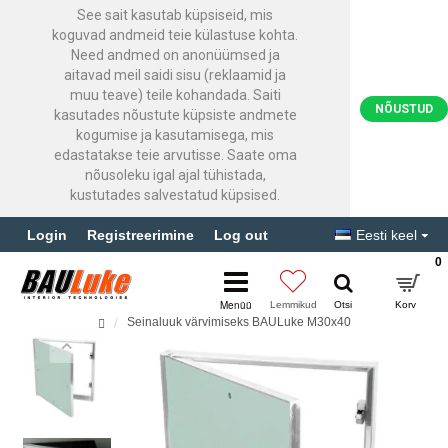
See sait kasutab küpsiseid, mis
koguvad andmeid teie külastuse kohta.
Need andmed on anonüümsed ja
aitavad meil saidi sisu (reklaamid ja
muu teave) teile kohandada. Saiti
NÕUSTUD
kasutades nõustute küpsiste andmete
kogumise ja kasutamisega, mis
edastatakse teie arvutisse. Saate oma
nõusoleku igal ajal tühistada,
kustutades salvestatud küpsised.
Login
Registreerimine
Log out
Eesti keel
0
Seinaluuk värvimiseks BAULuke M30x40