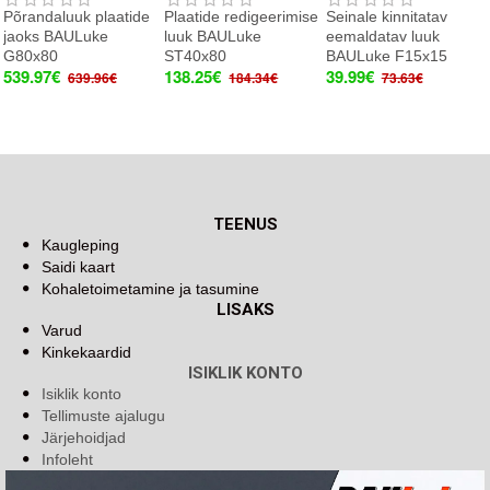
Põrandaluuk plaatide
Plaatide redigeerimise
Seinale kinnitatav
jaoks BAULuke
luuk BAULuke
eemaldatav luuk
G80x80
ST40x80
BAULuke F15x15
539.97€
138.25€
39.99€
639.96€
184.34€
73.63€
TEENUS
Kaugleping
Saidi kaart
Kohaletoimetamine ja tasumine
LISAKS
Varud
Kinkekaardid
ISIKLIK KONTO
Isiklik konto
Tellimuste ajalugu
Järjehoidjad
Infoleht