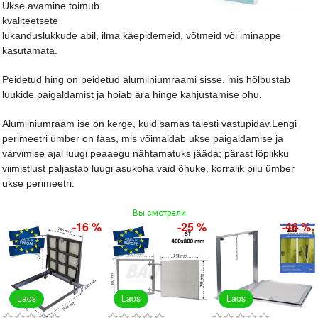
Ukse avamine toimub
kvaliteetsete
lükanduslukkude abil, ilma käepidemeid, võtmeid või iminappe
kasutamata.
Peidetud hing on peidetud alumiiniumraami sisse, mis hõlbustab
luukide paigaldamist ja hoiab ära hinge kahjustamise ohu.
Alumiiniumraam ise on kerge, kuid samas täiesti vastupidav.Lengi
perimeetri ümber on faas, mis võimaldab ukse paigaldamise ja
värvimise ajal luugi peaaegu nähtamatuks jääda; pärast lõplikku
viimistlust paljastab luugi asukoha vaid õhuke, korralik pilu ümber
ukse perimeetri.
Вы смотрели
-16 %
-25 %
-46 %
Laos
Laos
Laos