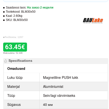
Saadavus laos:
На заказ 2 недели
Tootekood:
BLM30x50
Kaal:
2.60kg
SKU:
BLM30x50
Peržiūrėta: 1267
63.45€
Maksudeta: 52.44€
Specifications
Omadused
Luku tüüp
Magnetiline PUSH lukk
Materjal
Alumiiniumist
Tüüp
Sein/lagi värvimiseks
Sügavus
40 мм