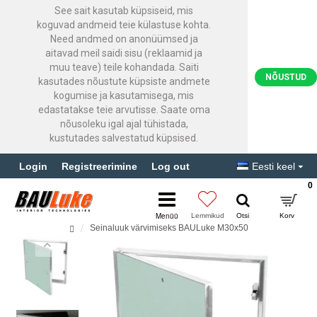
See sait kasutab küpsiseid, mis
koguvad andmeid teie külastuse kohta.
Need andmed on anonüümsed ja
aitavad meil saidi sisu (reklaamid ja
muu teave) teile kohandada. Saiti
NÕUSTUD
kasutades nõustute küpsiste andmete
kogumise ja kasutamisega, mis
edastatakse teie arvutisse. Saate oma
nõusoleku igal ajal tühistada,
kustutades salvestatud küpsised.
Login
Registreerimine
Log out
Eesti keel
0
Seinaluuk värvimiseks BAULuke M30x50