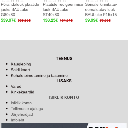
Põrandaluuk plaatide
Plaatide redigeerimise
Seinale kinnitatav
jaoks BAULuke
luuk BAULuke
eemaldatav luuk
G80x80
ST40x80
BAULuke F15x15
539.97€
138.25€
39.99€
639.96€
184.34€
73.63€
TEENUS
Kaugleping
Saidi kaart
Kohaletoimetamine ja tasumine
LISAKS
Varud
Kinkekaardid
ISIKLIK KONTO
Isiklik konto
Tellimuste ajalugu
Järjehoidjad
Infoleht