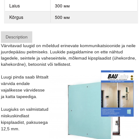
Laius
300 мм
Kõrgus
500 мм
Description
Värvitavad luugid on mõeldud erinevate kommunikatsioonide ja neile
juurdepääsu peitmiseks. Luukide paigaldamine on ette nähtud
lagedele, seintele ja vaheseintele, mõlemad kipsplaadist (ühekordne,
kahekordne), betoonist või tellistest.
Luugi pinda saab lihtsalt
värvida endale
vajalikesse värvidesse
ja katta tapeediga.
Luugiuks on valmistatud
niiskuskindlast
kipsplaadist, paksusega
12,5 mm.