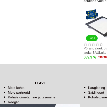
asukoha vaid õh
Laos
Põrandaluuk pl
jaoks BAULuke
539.97€
639.96
TEAVE
Meie kohta
Kaugleping
Meie partnerid
Saidi kaart
Kohaletoimetamine ja tasumine
Kohaletoime
Reeglid