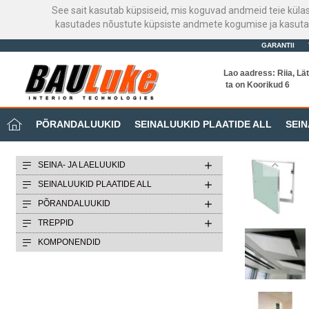
See sait kasutab küpsiseid, mis koguvad andmeid teie küla
kasutades nõustute küpsiste andmete kogumise ja kasutami
GARANTII
Lao aadress: Riia, Lät
ta on Koorikud 6
PÕRANDALUUKID
SEINALUUKID PLAATIDE ALL
SEIN
SEINA- JA LAELUUKID
SEINALUUKID PLAATIDE ALL
PÕRANDALUUKID
TREPPID
KOMPONENDID