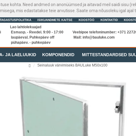
stuse kohta. Need andmed on anonüümsed ja aitavad meil saidi sisu (rek
sega, mis edastatakse teie arvutisse. Saate oma nõusoleku igal ajal t
TAGASTUSPOLIITIKA
ISIKUANDMETE KAITSE
KOOSTÖÖ
KONTAKTID
KOOST
Lao lahtiolekuajad
i
Esmasp. - Reedel. 9:00 - 17:00
Veebipoe telefoninumber: +371 227
laupäeval. Puhkepäev off
Mail:
info@bauluke.com
pühapäev. - puhkepäev
A- JA LAELUUKID
KOMPONENDID
MITTESTANDARDSED SU
Seinaluuk värvimiseks BAULuke M50x100