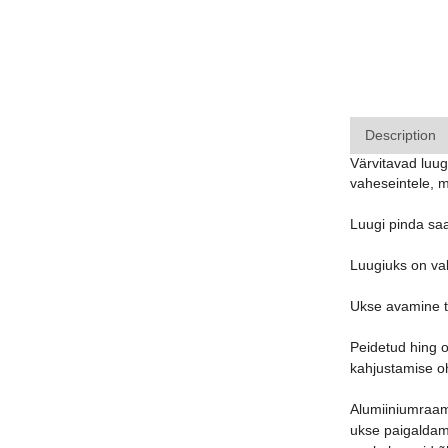
Description
Värvitavad luug
vaheseintele, m
Luugi pinda saa
Luugiuks on val
Ukse avamine t
Peidetud hing o
kahjustamise o
Alumiiniumraam 
ukse paigaldami