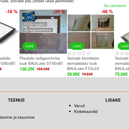
uke, korralik pilu ümber ukse perimeetri.
Вы смотрели
-16 %
-25 %
-46 %
PUSH system
3D reguleerimine
Laos
Laos
Laos
aatide
Plaatide redigeerimise
Seinale kinnitatav
Seinale
 G80x80
luuk BAULuke ST40x80
eemaldatav luuk
eemalda
138.25€
BAULuke F15x15
BAULuk
€
184.34€
39.99€
75.00€
73.63€
TEENUS
LISAKS
Varud
Kinkekaardid
tamine ja tasumine