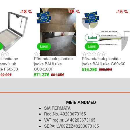
-18 %
-16 %
-15 %
Label
Laos
Laos
 kinnitatav
Põrandaluuk plaatide
Põrandaluuk plaatide
tav luuk
jaoks BAULuke
jaoks BAULuke G60x60
516.29€
e F50x30
G60x100P
608.39€
571.37€
92.00€
681.85€
MEIE ANDMED
SIA FERMATA
Reg.No.
40203673165
VAT reģ.nr.LV
40203673165
SEPA:
LV08ZZZ40203673165