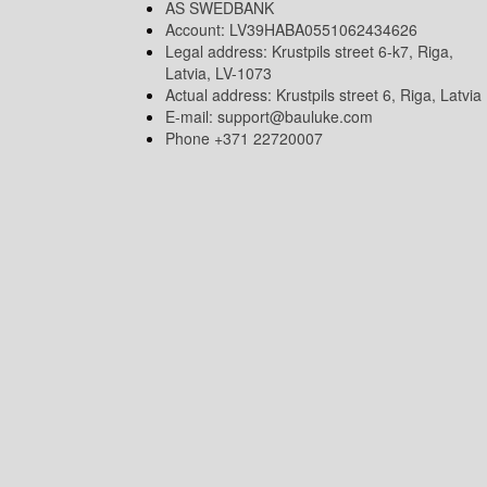
AS SWEDBANK
Account: LV39HABA0551062434626
Legal address: Krustpils street 6-k7, Riga,
Latvia, LV-1073
Actual address: Krustpils street 6, Riga, Latvia
E-mail:
support@bauluke.com
Phone +371
22720007