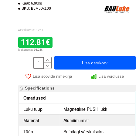
Kaal:
6.90kg
SKU:
BLM50x100
Peržiūrėta: 1251
112.81€
Maksudeta: 93.23€
Lisa ostukorvi
Lisa soovide nimekirja
Lisa võrdlusse
Specifications
Omadused
Luku tüüp
Magnetiline PUSH lukk
Materjal
Alumiiniumist
Tüüp
Sein/lagi värvimiseks