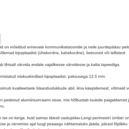
id on mõeldud erinevate kommunikatsioonide ja neile juurdepääsu peitm
õlemad kipsplaadist (ühekordne, kahekordne), betoonist või tellistest.
b lihtsalt värvida endale vajalikesse värvidesse ja katta tapeediga.
mistatud niiskuskindlast kipsplaadist, paksusega 12,5 mm.
oimub kvaliteetsete lükanduslukkude abil, ilma käepidemeid, võtmeid 
n peidetud alumiiniumraami sisse, mis hõlbustab luukide paigaldamist 
hu.
ise on kerge, kuid samas täiesti vastupidav.Lengi perimeetri ümber o
se ja värvimise ajal luugi peaaegu nähtamatuks jääda; pärast lõplikku vi