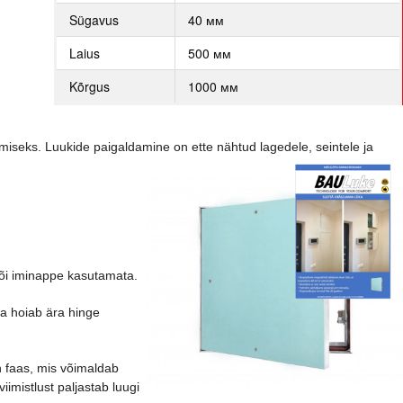
Sügavus
40 мм
Laius
500 мм
Kõrgus
1000 мм
iseks. Luukide paigaldamine on ette nähtud lagedele, seintele ja
või iminappe kasutamata.
ja hoiab ära hinge
n faas, mis võimaldab
imistlust paljastab luugi