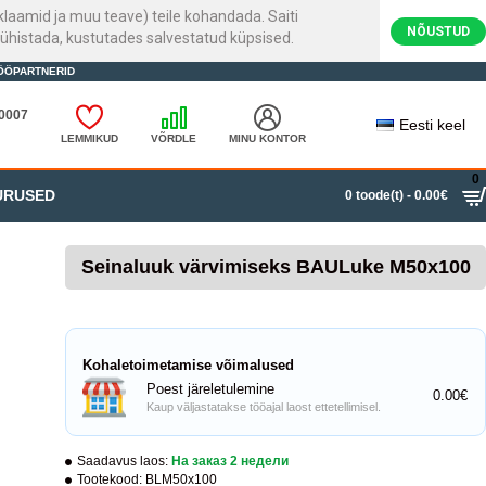
laamid ja muu teave) teile kohandada. Saiti
NÕUSTUD
ühistada, kustutades salvestatud küpsised.
ÖÖPARTNERID
20007
Eesti keel
LEMMIKUD
VÕRDLE
MINU KONTOR
0
URUSED
0 toode(t) - 0.00€
Seinaluuk värvimiseks BAULuke M50x100
Kohaletoimetamise võimalused
Poest järeletulemine
0.00€
Kaup väljastatakse tööajal laost ettetellimisel.
Saadavus laos:
На заказ 2 недели
Tootekood:
BLM50x100