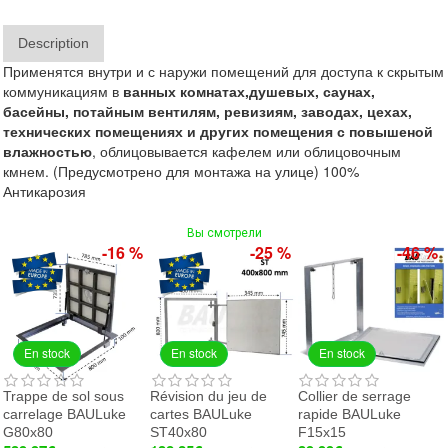
Description
Применятся внутри и с наружи помещений для доступа к скрытым
коммуникациям в
ванных
комнатах,
душевых,
саунах,
басейны,
потайным вентилям, ревиз
иям,
заводах, цехах,
технических помещениях и других помещения с повышеной
влажностью
, облицовывается кафелем или облицовочным
кмнем. (Предусмотрено для монтажа на улице) 100%
Антикарозия
Вы смотрели
-16 %
-25 %
-46 %
En stock
En stock
En stock
Trappe de sol sous
Révision du jeu de
Collier de serrage
carrelage BAULuke
cartes BAULuke
rapide BAULuke
G80x80
ST40x80
F15x15