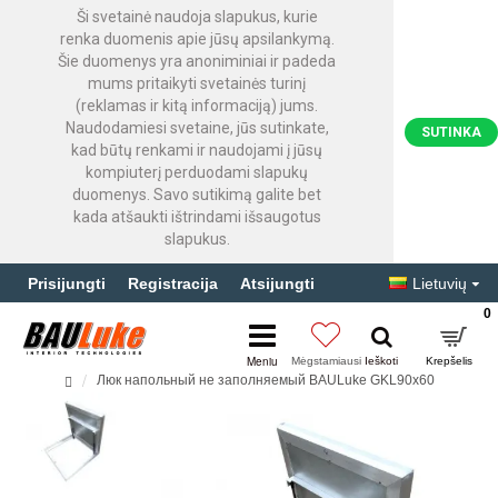
Ši svetainė naudoja slapukus, kurie
renka duomenis apie jūsų apsilankymą.
Šie duomenys yra anoniminiai ir padeda
mums pritaikyti svetainės turinį
(reklamas ir kitą informaciją) jums.
Naudodamiesi svetaine, jūs sutinkate,
SUTINKA
kad būtų renkami ir naudojami į jūsų
kompiuterį perduodami slapukų
duomenys. Savo sutikimą galite bet
kada atšaukti ištrindami išsaugotus
slapukus.
Prisijungti
Registracija
Atsijungti
Lietuvių
0
Люк напольный не заполняемый BAULuke GKL90x60