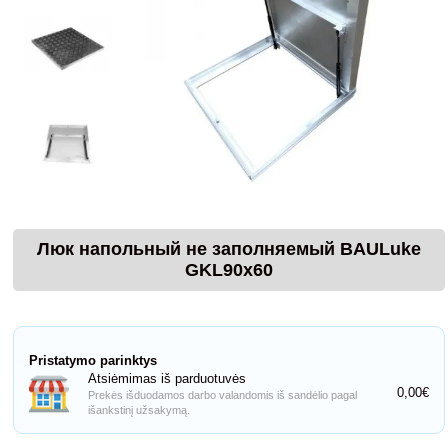
Люк напольный не заполняемый BAULuke
GKL90x60
Pristatymo parinktys
Atsiėmimas iš parduotuvės
0,00€
Prekės išduodamos darbo valandomis iš sandėlio pagal
išankstinį užsakymą.