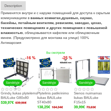
Description
Применятся внутри и с наружи помещений для доступа к скрытым
коммуникациям в
ванных
комнатах,
душевых,
саунах,
басейны,
потайным вентилям, ревиз
иям,
заводах, цехах,
технических помещениях и других помещения с повышеной
влажностью
, облицовывается кафелем или облицовочным
кмнем. (Предусмотрено для монтажа на улице) 100%
Антикарозия
Вы смотрели
-16 %
-25 %
-46 %
Sandėlyje
Sandėlyje
Sandėlyje
Grindų liukas plytelėms
Plytelinis patikrinimo
Sienos nuimamas
BAULuke G80x80
liukas BAULuke
liukas BAULuke
539,97€
ST40x80
F15x15
639,96€
138,25€
39,99€
184,34€
73,63€