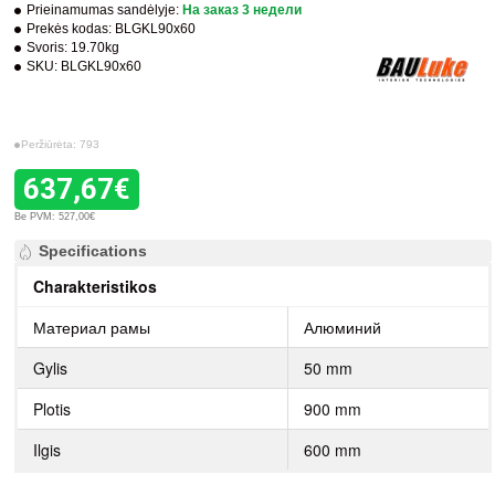
Prieinamumas sandėlyje:
На заказ 3 недели
Prekės kodas:
BLGKL90x60
Svoris:
19.70kg
SKU:
BLGKL90x60
Peržiūrėta: 793
637,67€
Be PVM: 527,00€
Specifications
Charakteristikos
Материал рамы
Алюминий
Gylis
50 mm
Plotis
900 mm
Ilgis
600 mm