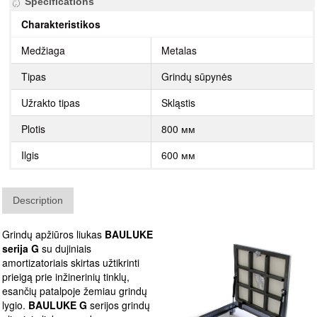
Specifications
Charakteristikos
Medžiaga
Metalas
Tipas
Grindų sūpynės
Užrakto tipas
Skląstis
Plotis
800 мм
Ilgis
600 мм
Description
Grindų apžiūros liukas
BAULUKE
serija G
su dujiniais
amortizatoriais skirtas užtikrinti
prieigą prie inžinerinių tinklų,
esančių patalpoje žemiau grindų
lygio.
BAULUKE G
serijos grindų