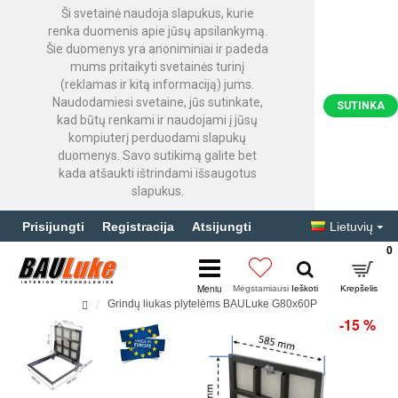
Ši svetainė naudoja slapukus, kurie
renka duomenis apie jūsų apsilankymą.
Šie duomenys yra anoniminiai ir padeda
mums pritaikyti svetainės turinį
(reklamas ir kitą informaciją) jums.
Naudodamiesi svetaine, jūs sutinkate,
SUTINKA
kad būtų renkami ir naudojami į jūsų
kompiuterį perduodami slapukų
duomenys. Savo sutikimą galite bet
kada atšaukti ištrindami išsaugotus
slapukus.
Prisijungti
Registracija
Atsijungti
Lietuvių
0
Grindų liukas plytelėms BAULuke G80x60P
-15 %