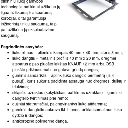
plieninių liukų gamybos
technologija patikimai užtikrina jų
ilgaamžiškumą ir atsparumą
korozijai, o tai garantuoja
inžinerinių tinklų saugumą, taip
pat užtikrina jų eksploatavimo
saugumą.
Pagrindinės savybės:
liuko rėmas – plieninis kampas 40 mm x 40 mm, storis 3 mm;
liuko dangtis – metalinis profilis 40 mm x 20 mm, drėgmei
atsparus gipso pluošto lakštas KNAUF 12 mm arba OSB
plokštė priklausomai nuo gatavo grindų dangos;
guminis sandariklis – aplink liuko dangčio perimetrą (iš 4
pusių!), kuris sukuria padidintą apsaugą nuo drėgmės, dulkių ir
triukšmo;
skląsčio užraktas (kokybiškas, patikimas užraktas) – gaminio
dangtelio tvirtinimas prie rėmo;
dujiniai statramsčiai, palengvinantys liuko atidarymą;
gaminio dangtelio apkrova iki 1 tonos, priklausomai nuo liuko
dydžio ir dangos;
antikorozinė polimerinė danga.