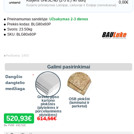
Kurjeris UNISEND (2-3 d.) Iki durų
0,00€
Kurjerio pristatymas Latvijoje, Lietuvoje ir Estijoje (nemokamai)
Prieinamumas sandėlyje:
Užsakymas 2-3 dienos
Prekės kodas:
BLG80x60P
Svoris:
23.50kg
SKU:
BLG80x60P
Peržiūrėta: 1453
Galimi pasirinkimai
Dangčio
dangtelio
medžiaga
Grindų gipso
OSB plokštė
kartono
(laminatui ir
plokštės
parketui)
(plytelėms ir
porcelianinėms
plytelėms)
520,93€
614,56€
Be PVM: 430,52€