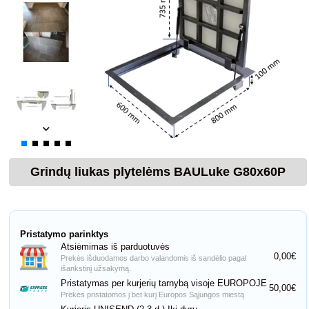
Grindų liukas plytelėms BAULuke G80x60P
Pristatymo parinktys
Atsiėmimas iš parduotuvės
0,00€
Prekės išduodamos darbo valandomis iš sandėlio pagal
išankstinį užsakymą.
Pristatymas per kurjerių tarnybą visoje EUROPOJE
50,00€
Prekės pristatomos į bet kurį Europos Sąjungos miestą