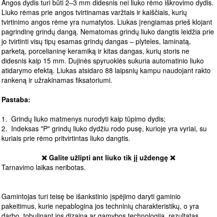
Angos dydis turi būti 2–3 mm didesnis nei liuko rėmo iškrovimo dydis.
Liuko rėmas prie angos tvirtinamas varžtais ir kaiščiais, kurių
tvirtinimo angos rėme yra numatytos. Liukas įrengiamas prieš klojant
pagrindinę grindų dangą. Nematomas grindų liuko dangtis leidžia prie
jo tvirtinti visų tipų esamas grindų dangas – plyteles, laminatą,
parketą, porcelianinę keramiką ir kitas dangas, kurių storis ne
didesnis kaip 15 mm. Dujinės spyruoklės sukuria automatinio liuko
atidarymo efektą. Liukas atsidaro 88 laipsnių kampu naudojant rakto
rankeną ir užrakinamas fiksatoriumi.
Pastaba:
1. Grindų liuko matmenys nurodyti kaip tūpimo dydis;
2. Indeksas "P" grindų liuko dydžiu rodo pusę, kurioje yra vyriai, su
kuriais prie rėmo pritvirtintas liuko dangtis.
❌ Galite užlipti ant liuko tik jį uždengę ❌
Tarnavimo laikas neribotas.
Gamintojas turi teisę be išankstinio įspėjimo daryti gaminio
pakeitimus, kurie nepablogina jos techninių charakteristikų, o yra
darbo, tobulinant jos dizainą ar gamybos technologiją, rezultatas.