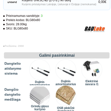
Kurjeris UNISEND (2-3 d.) Iki durų
0,00€
Kurjerio pristatymas Latvijoje, Lietuvoje ir Estijoje (nemokamai)
Prieinamumas sandėlyje:
3
Prekės kodas:
BLG80x80
Svoris:
28.00kg
SKU:
BLG80x80
Peržiūrėta: 2968
Galimi pasirinkimai
Dangtelio
atidarymo
sistema
Dujinis
Elektrinė
Dujinis
amortizatorius
pavara (1
amortizatorius
(3 vnt.)
komplektas)
(2 vnt.)
Dangčio
(+24,20€)
(+242,00€)
dangtelio
medžiaga
Grindų gipso
OSB plokštė
kartono
(laminatui ir