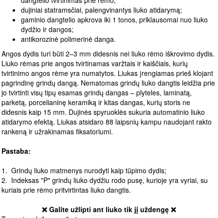
dangtelio tvirtinimas prie rėmo;
dujiniai statramsčiai, palengvinantys liuko atidarymą;
gaminio dangtelio apkrova iki 1 tonos, priklausomai nuo liuko
dydžio ir dangos;
antikorozinė polimerinė danga.
Angos dydis turi būti 2–3 mm didesnis nei liuko rėmo iškrovimo dydis.
Liuko rėmas prie angos tvirtinamas varžtais ir kaiščiais, kurių
tvirtinimo angos rėme yra numatytos. Liukas įrengiamas prieš klojant
pagrindinę grindų dangą. Nematomas grindų liuko dangtis leidžia prie
jo tvirtinti visų tipų esamas grindų dangas – plyteles, laminatą,
parketą, porcelianinę keramiką ir kitas dangas, kurių storis ne
didesnis kaip 15 mm. Dujinės spyruoklės sukuria automatinio liuko
atidarymo efektą. Liukas atsidaro 88 laipsnių kampu naudojant rakto
rankeną ir užrakinamas fiksatoriumi.
Pastaba:
1. Grindų liuko matmenys nurodyti kaip tūpimo dydis;
2. Indeksas "P" grindų liuko dydžiu rodo pusę, kurioje yra vyriai, su
kuriais prie rėmo pritvirtintas liuko dangtis.
❌ Galite užlipti ant liuko tik jį uždengę ❌