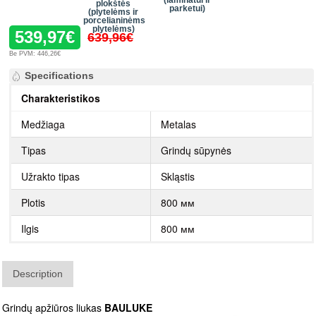
plokštės
parketui)
(plytelėms ir
porcelianinėms
plytelėms)
539,97€
639,96€
Be PVM: 446,26€
Specifications
Charakteristikos
Medžiaga
Metalas
Tipas
Grindų sūpynės
Užrakto tipas
Skląstis
Plotis
800 мм
Ilgis
800 мм
Description
Grindų apžiūros liukas
BAULUKE