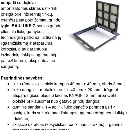
serija G
su dujiniais
amortizatoriais skirtas užtikrinti
prieigą prie inžinerinių tinklų,
esančių patalpoje žemiau grindų
lygio.
BAULUKE G
serijos grindų
plieninių liukų gamybos
technologija patikimai užtikrina jų
ilgaamžiškumą ir atsparumą
korozijai, o tai garantuoja
inžinerinių tinklų saugumą, taip
pat užtikrina jų eksploatavimo
saugumą.
Pagrindinės savybės:
liuko rėmas – plieninis kampas 40 mm x 40 mm, storis 3 mm;
liuko dangtis – metalinis profilis 40 mm x 20 mm, drėgmei
atsparus gipso pluošto lakštas KNAUF 12 mm arba OSB
plokštė priklausomai nuo gatavo grindų dangos;
guminis sandariklis – aplink liuko dangčio perimetrą (iš 4
pusių!), kuris sukuria padidintą apsaugą nuo drėgmės, dulkių ir
triukšmo;
skląsčio užraktas (kokybiškas, patikimas užraktas) – gaminio