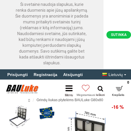
Ši svetainė naudoja slapukus, kurie
renka duomenis apie jūsų apsilankymą.
Šie duomenys yra anoniminiai ir padeda
mums pritaikyti svetainės turinį
(reklamas ir kitą informaciją) jums.
Naudodamiesi svetaine, jūs sutinkate,
SUTINKA
kad būtų renkami ir naudojami į jūsų
kompiuterį perduodami slapukų
duomenys. Savo sutikimą galite bet
kada atšaukti ištrindami išsaugotus
slapukus.
Prisijungti
Registracija
Atsijungti
Lietuvių
0
Grindų liukas plytelėms BAULuke G80x80
-16 %