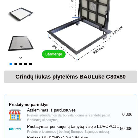
Sandėlyje
Grindų liukas plytelėms BAULuke G80x80
Pristatymo parinktys
Atsiėmimas iš parduotuvės
0,00€
Prekės išduodamos darbo valandomis iš sandėlio pagal
išankstinį užsakymą.
Pristatymas per kurjerių tarnybą visoje EUROPOJE
50,00€
Prekės pristatomos į bet kurį Europos Sąjungos miestą