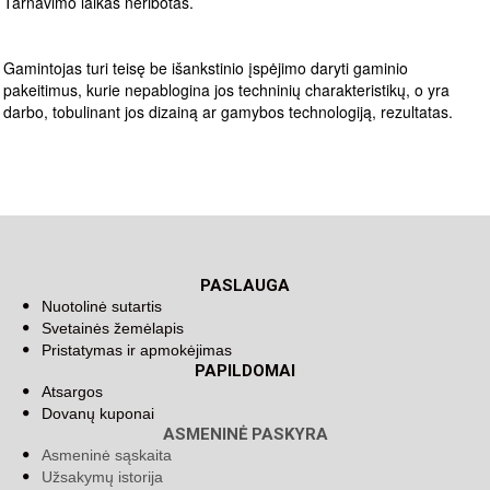
Tarnavimo laikas neribotas.
Gamintojas turi teisę be išankstinio įspėjimo daryti gaminio
pakeitimus, kurie nepablogina jos techninių charakteristikų, o yra
darbo, tobulinant jos dizainą ar gamybos technologiją, rezultatas.
PASLAUGA
Nuotolinė sutartis
Svetainės žemėlapis
Pristatymas ir apmokėjimas
PAPILDOMAI
Atsargos
Dovanų kuponai
ASMENINĖ PASKYRA
Asmeninė sąskaita
Užsakymų istorija