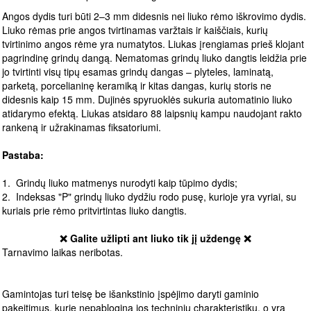
Angos dydis turi būti 2–3 mm didesnis nei liuko rėmo iškrovimo dydis.
Liuko rėmas prie angos tvirtinamas varžtais ir kaiščiais, kurių
tvirtinimo angos rėme yra numatytos. Liukas įrengiamas prieš klojant
pagrindinę grindų dangą. Nematomas grindų liuko dangtis leidžia prie
jo tvirtinti visų tipų esamas grindų dangas – plyteles, laminatą,
parketą, porcelianinę keramiką ir kitas dangas, kurių storis ne
didesnis kaip 15 mm. Dujinės spyruoklės sukuria automatinio liuko
atidarymo efektą. Liukas atsidaro 88 laipsnių kampu naudojant rakto
rankeną ir užrakinamas fiksatoriumi.
Pastaba:
1. Grindų liuko matmenys nurodyti kaip tūpimo dydis;
2. Indeksas "P" grindų liuko dydžiu rodo pusę, kurioje yra vyriai, su
kuriais prie rėmo pritvirtintas liuko dangtis.
❌ Galite užlipti ant liuko tik jį uždengę ❌
Tarnavimo laikas neribotas.
Gamintojas turi teisę be išankstinio įspėjimo daryti gaminio
pakeitimus, kurie nepablogina jos techninių charakteristikų, o yra