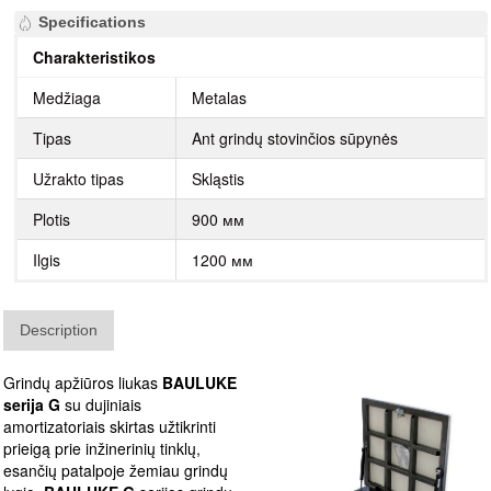
Specifications
Charakteristikos
Medžiaga
Metalas
Tipas
Ant grindų stovinčios sūpynės
Užrakto tipas
Skląstis
Plotis
900 мм
Ilgis
1200 мм
Description
Grindų apžiūros liukas
BAULUKE
serija G
su dujiniais
amortizatoriais skirtas užtikrinti
prieigą prie inžinerinių tinklų,
esančių patalpoje žemiau grindų