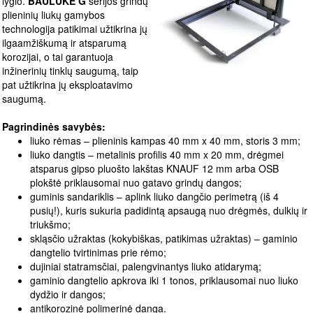
lygio.
BAULUKE G
serijos grindų
plieninių liukų gamybos
technologija patikimai užtikrina jų
ilgaamžiškumą ir atsparumą
korozijai, o tai garantuoja
inžinerinių tinklų saugumą, taip
pat užtikrina jų eksploatavimo
saugumą.
Pagrindinės savybės:
liuko rėmas – plieninis kampas 40 mm x 40 mm, storis 3 mm;
liuko dangtis – metalinis profilis 40 mm x 20 mm, drėgmei
atsparus gipso pluošto lakštas KNAUF 12 mm arba OSB
plokštė priklausomai nuo gatavo grindų dangos;
guminis sandariklis – aplink liuko dangčio perimetrą (iš 4
pusių!), kuris sukuria padidintą apsaugą nuo drėgmės, dulkių ir
triukšmo;
skląsčio užraktas (kokybiškas, patikimas užraktas) – gaminio
dangtelio tvirtinimas prie rėmo;
dujiniai statramsčiai, palengvinantys liuko atidarymą;
gaminio dangtelio apkrova iki 1 tonos, priklausomai nuo liuko
dydžio ir dangos;
antikorozinė polimerinė danga.