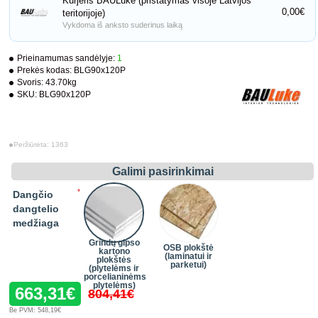
Kurjeris BAULuke (pristatymas visoje Latvijos
0,00€
teritorijoje)
Vykdoma iš anksto suderinus laiką
Prieinamumas sandėlyje:
1
Prekės kodas:
BLG90x120P
Svoris:
43.70kg
SKU:
BLG90x120P
Peržiūrėta: 1363
Galimi pasirinkimai
Dangčio
dangtelio
medžiaga
Grindų gipso
OSB plokštė
kartono
(laminatui ir
plokštės
parketui)
(plytelėms ir
porcelianinėms
plytelėms)
663,31€
804,41€
Be PVM: 548,19€