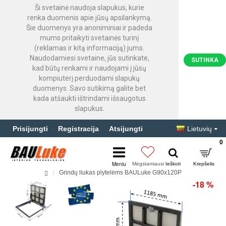
Ši svetainė naudoja slapukus, kurie
renka duomenis apie jūsų apsilankymą.
Šie duomenys yra anoniminiai ir padeda
mums pritaikyti svetainės turinį
(reklamas ir kitą informaciją) jums.
Naudodamiesi svetaine, jūs sutinkate,
SUTINKA
kad būtų renkami ir naudojami į jūsų
kompiuterį perduodami slapukų
duomenys. Savo sutikimą galite bet
kada atšaukti ištrindami išsaugotus
slapukus.
Prisijungti
Registracija
Atsijungti
Lietuvių
0
Grindų liukas plytelėms BAULuke G90x120P
-18 %