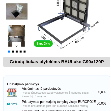
Sandėlyje
Grindų liukas plytelėms BAULuke G90x120P
Pristatymo parinktys
Atsiėmimas iš parduotuvės
0,00€
Prekės išduodamos darbo valandomis iš sandėlio pagal
išankstinį užsakymą.
Pristatymas per kurjerių tarnybą visoje EUROPOJE
50,00€
Prekės pristatomos į bet kurį Europos Sąjungos miestą