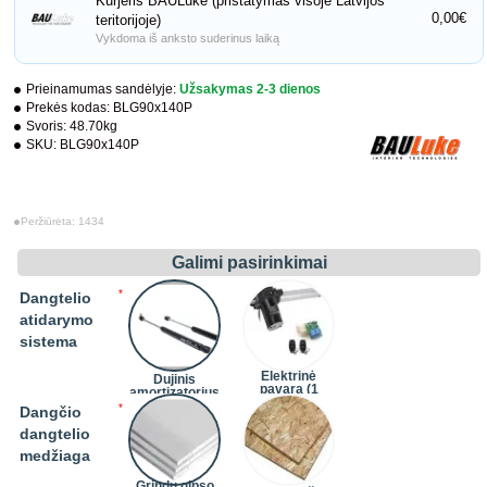
Kurjeris BAULuke (pristatymas visoje Latvijos
0,00€
teritorijoje)
Vykdoma iš anksto suderinus laiką
Prieinamumas sandėlyje:
Užsakymas 2-3 dienos
Prekės kodas:
BLG90x140P
Svoris:
48.70kg
SKU:
BLG90x140P
Peržiūrėta: 1434
Galimi pasirinkimai
Dangtelio
atidarymo
sistema
Elektrinė
Dujinis
pavara (1
amortizatorius
komplektas)
(4 vnt.)
Dangčio
(+242,00€)
dangtelio
medžiaga
Grindų gipso