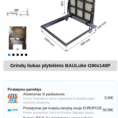
Grindų liukas plytelėms BAULuke G90x140P
Pristatymo parinktys
Atsiėmimas iš parduotuvės
0,00€
Prekės išduodamos darbo valandomis iš sandėlio pagal
išankstinį užsakymą.
Pristatymas per kurjerių tarnybą visoje EUROPOJE
50,00€
Prekės pristatomos į bet kurį Europos Sąjungos miestą