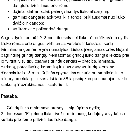
dangtelio tvirtinimas prie rėmo;
dujiniai statramsčiai, palengvinantys liuko atidarymą;
gaminio dangtelio apkrova iki 1 tonos, priklausomai nuo liuko
dydžio ir dangos;
antikorozinė polimerinė danga.
Angos dydis turi būti 2–3 mm didesnis nei liuko rėmo iškrovimo dydis.
Liuko rėmas prie angos tvirtinamas varžtais ir kaiščiais, kurių
tvirtinimo angos rėme yra numatytos. Liukas įrengiamas prieš klojant
pagrindinę grindų dangą. Nematomas grindų liuko dangtis leidžia prie
jo tvirtinti visų tipų esamas grindų dangas – plyteles, laminatą,
parketą, porcelianinę keramiką ir kitas dangas, kurių storis ne
didesnis kaip 15 mm. Dujinės spyruoklės sukuria automatinio liuko
atidarymo efektą. Liukas atsidaro 88 laipsnių kampu naudojant rakto
rankeną ir užrakinamas fiksatoriumi.
Pastaba:
1. Grindų liuko matmenys nurodyti kaip tūpimo dydis;
2. Indeksas "P" grindų liuko dydžiu rodo pusę, kurioje yra vyriai, su
kuriais prie rėmo pritvirtintas liuko dangtis.