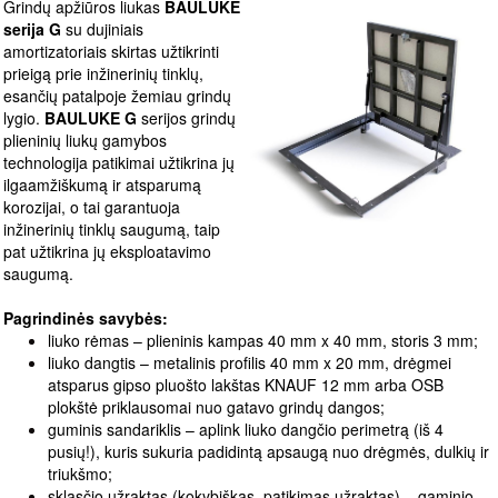
Grindų apžiūros liukas
BAULUKE
serija G
su dujiniais
amortizatoriais skirtas užtikrinti
prieigą prie inžinerinių tinklų,
esančių patalpoje žemiau grindų
lygio.
BAULUKE G
serijos grindų
plieninių liukų gamybos
technologija patikimai užtikrina jų
ilgaamžiškumą ir atsparumą
korozijai, o tai garantuoja
inžinerinių tinklų saugumą, taip
pat užtikrina jų eksploatavimo
saugumą.
Pagrindinės savybės:
liuko rėmas – plieninis kampas 40 mm x 40 mm, storis 3 mm;
liuko dangtis – metalinis profilis 40 mm x 20 mm, drėgmei
atsparus gipso pluošto lakštas KNAUF 12 mm arba OSB
plokštė priklausomai nuo gatavo grindų dangos;
guminis sandariklis – aplink liuko dangčio perimetrą (iš 4
pusių!), kuris sukuria padidintą apsaugą nuo drėgmės, dulkių ir
triukšmo;
skląsčio užraktas (kokybiškas, patikimas užraktas) – gaminio