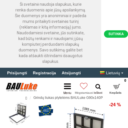
Ši svetainė naudoja slapukus, kurie
renka duomenis apie jūsų apsilankymą.
Šie duomenys yra anoniminiai ir padeda
mums pritaikyti svetainės turinį
(reklamas ir kitą informaciją) jums.
Naudodamiesi svetaine, jūs sutinkate,
SUTINKA
kad būtų renkami ir naudojami į jūsų
kompiuterį perduodami slapukų
duomenys. Savo sutikimą galite bet
kada atšaukti ištrindami išsaugotus
slapukus.
Prisijungti
Registracija
Atsijungti
Lietuvių
0
Grindų liukas plytelėms BAULuke G90x140P
-24 %