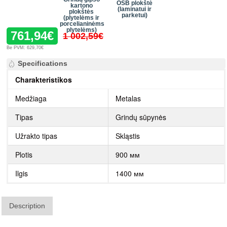
OSB plokštė
kartono
(laminatui ir
plokštės
parketui)
(plytelėms ir
porcelianinėms
plytelėms)
761,94€
1 002,59€
Be PVM: 629,70€
Specifications
Charakteristikos
Medžiaga
Metalas
Tipas
Grindų sūpynės
Užrakto tipas
Skląstis
Plotis
900 мм
Ilgis
1400 мм
Description