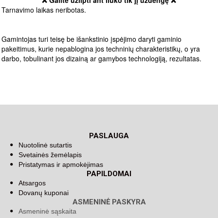
❌ Galite užlipti ant liuko tik jį uždengę ❌
Tarnavimo laikas neribotas.
Gamintojas turi teisę be išankstinio įspėjimo daryti gaminio
pakeitimus, kurie nepablogina jos techninių charakteristikų, o yra
darbo, tobulinant jos dizainą ar gamybos technologiją, rezultatas.
PASLAUGA
Nuotolinė sutartis
Svetainės žemėlapis
Pristatymas ir apmokėjimas
PAPILDOMAI
Atsargos
Dovanų kuponai
ASMENINĖ PASKYRA
Asmeninė sąskaita