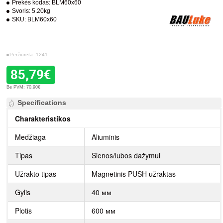
Prekės kodas:
BLM60x60
Svoris:
5.20kg
SKU:
BLM60x60
Peržiūrėta: 1241
85,79€
Be PVM: 70,90€
Specifications
Charakteristikos
Medžiaga
Aliuminis
Tipas
Sienos/lubos dažymui
Užrakto tipas
Magnetinis PUSH užraktas
Gylis
40 мм
Plotis
600 мм