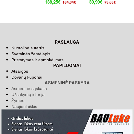
138,25€
39,99€
184,34€
73,63€
PASLAUGA
Nuotolinė sutartis
Svetainės žemėlapis
Pristatymas ir apmokėjimas
PAPILDOMAI
Atsargos
Dovanų kuponai
ASMENINĖ PASKYRA
Asmeninė sąskaita
Užsakymų istorija
Žymės
Naujienlaiškis