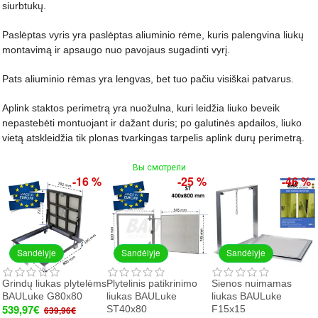
siurbtukų.
Paslėptas vyris yra paslėptas aliuminio rėme, kuris palengvina liukų
montavimą ir apsaugo nuo pavojaus sugadinti vyrį.
Pats aliuminio rėmas yra lengvas, bet tuo pačiu visiškai patvarus.
Aplink staktos perimetrą yra nuožulna, kuri leidžia liuko beveik
nepastebėti montuojant ir dažant duris; po galutinės apdailos, liuko
vietą atskleidžia tik plonas tvarkingas tarpelis aplink durų perimetrą.
Вы смотрели
-16 %
-25 %
-46 %
Sandėlyje
Sandėlyje
Sandėlyje
Grindų liukas plytelėms
Plytelinis patikrinimo
Sienos nuimamas
BAULuke G80x80
liukas BAULuke
liukas BAULuke
539,97€
ST40x80
F15x15
639,96€