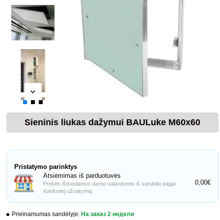
Sieninis liukas dažymui BAULuke M60x60
Pristatymo parinktys
Atsiėmimas iš parduotuvės
0,00€
Prekės išduodamos darbo valandomis iš sandėlio pagal
išankstinį užsakymą.
Prieinamumas sandėlyje:
На заказ 2 недели