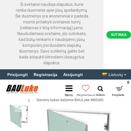
Ši svetainė naudoja slapukus, kurie
renka duomenis apie jūsų apsilankymą.
Šie duomenys yra anoniminiai ir padeda
mums pritaikyti svetainės turinį
(reklamas ir kitą informaciją) jums.
Naudodamiesi svetaine, jūs sutinkate,
SUTINKA
kad būtų renkami ir naudojami į jūsų
kompiuterį perduodami slapukų
duomenys. Savo sutikimą galite bet
kada atšaukti ištrindami išsaugotus
slapukus.
Prisijungti
Registracija
Atsijungti
Lietuvių
0
Sieninis liukas dažymui BAULuke M60x60