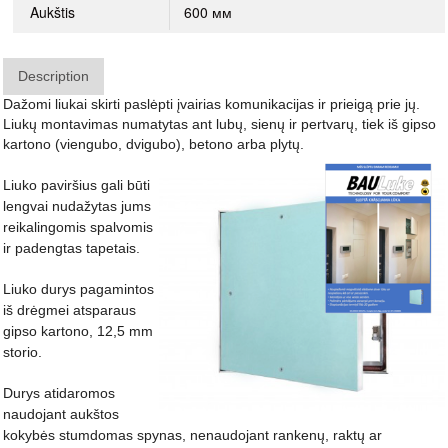
Aukštis
600 мм
Description
Dažomi liukai skirti paslėpti įvairias komunikacijas ir prieigą prie jų.
Liukų montavimas numatytas ant lubų, sienų ir pertvarų, tiek iš gipso
kartono (viengubo, dvigubo), betono arba plytų.
Liuko paviršius gali būti
lengvai nudažytas jums
reikalingomis spalvomis
ir padengtas tapetais.
Liuko durys pagamintos
iš drėgmei atsparaus
gipso kartono, 12,5 mm
storio.
Durys atidaromos
naudojant aukštos
kokybės stumdomas spynas, nenaudojant rankenų, raktų ar