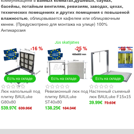
коммуникациям в
ванных
комнатах,
душевых,
саунах,
басейны,
потайным вентилям, ревиз
иям,
заводах, цехах,
технических помещениях и других помещения с повышеной
влажностью
, облицовывается кафелем или облицовочным
кмнем. (Предусмотрено для монтажа на улице) 100%
Антикарозия
Jūs skatījāties
-16 %
-25 %
-46 %
Есть на складе
Есть на складе
Есть на складе
Люк напольный под
Ревизионный люк под
Настенный съемный
плитку BAULuke
плитку BAULuke
люк BAULuke F15x15
39.99€
G80x80
ST40x80
73.63€
539.97€
138.25€
639.96€
184.34€