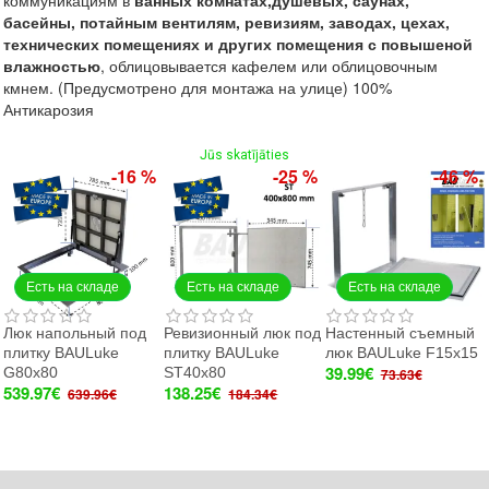
коммуникациям в
ванных
комнатах,
душевых,
саунах,
басейны,
потайным вентилям, ревиз
иям,
заводах, цехах,
технических помещениях и других помещения с повышеной
влажностью
, облицовывается кафелем или облицовочным
кмнем. (Предусмотрено для монтажа на улице) 100%
Антикарозия
Jūs skatījāties
-16 %
-25 %
-46 %
Есть на складе
Есть на складе
Есть на складе
Люк напольный под
Ревизионный люк под
Настенный съемный
плитку BAULuke
плитку BAULuke
люк BAULuke F15x15
39.99€
G80x80
ST40x80
73.63€
539.97€
138.25€
639.96€
184.34€