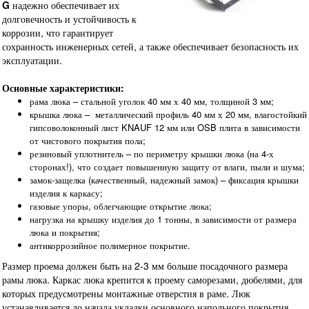
G
надежно обеспечивает их
долговечность и устойчивость к
коррозии, что гарантирует
сохранность инженерных сетей, а также обеспечивает безопасность их
эксплуатации.
Основные характеристики:
рама люка – стальной уголок 40 мм х 40 мм, толщиной 3 мм;
крышка люка – металлический профиль 40 мм х 20 мм, влагостойкий
гипсоволоконный лист KNAUF 12 мм или OSB плита в зависимости
от чистового покрытия пола;
резиновый уплотнитель – по периметру крышки люка (на 4-х
сторонах!), что создает повышенную защиту от влаги, пыли и шума;
замок-защелка (качественный, надежный замок) – фиксация крышки
изделия к каркасу;
газовые упоры, облегчающие открытие люка;
нагрузка на крышку изделия до 1 тонны, в зависимости от размера
люка и покрытия;
антикоррозийное полимерное покрытие.
Размер проема должен быть на 2-3 мм больше посадочного размера
рамы люка. Каркас люка крепится к проему саморезами, дюбелями, для
которых предусмотрены монтажные отверстия в раме. Люк
устанавливается до начала укладки основного напольного покрытия.