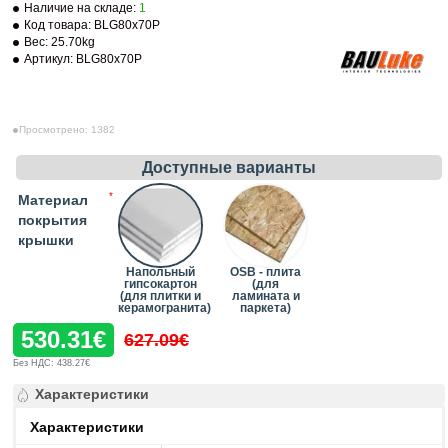
Наличие на складе:
1
Код товара:
BLG80x70P
Вес:
25.70kg
Артикул:
BLG80x70P
Просмотрено: 1382
Доступные варианты
Материал
покрытия
крышки
Напольный
OSB - плита
гипсокартон
(для
(для плитки и
ламината и
керамогранита)
паркета)
530.31€
627.09€
Без НДС: 438.27€
Характеристики
Характеристики