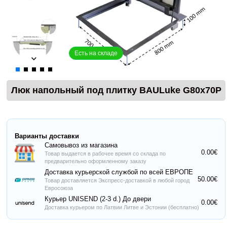
Есть на складе
Люк напольный под плитку BAULuke G80x70P
Варианты доставки
Самовывоз из магазина
0.00€
Товар выдается в рабочее время со склада по
предварительно оформленному заказу
Доставка курьерской службой по всей ЕВРОПЕ
50.00€
Товар доставляется Экспресс-доставкой в любой город
Евросоюза
Курьер UNISEND (2-3 d.) До двери
0.00€
Доставка курьером по Латвии Литве и Эстонии (бесплатно)