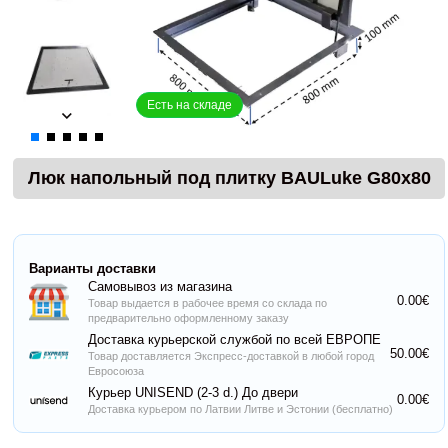
Есть на складе
Люк напольный под плитку BAULuke G80x80
Варианты доставки
Самовывоз из магазина
0.00€
Товар выдается в рабочее время со склада по
предварительно оформленному заказу
Доставка курьерской службой по всей ЕВРОПЕ
50.00€
Товар доставляется Экспресс-доставкой в любой город
Евросоюза
Курьер UNISEND (2-3 d.) До двери
0.00€
Доставка курьером по Латвии Литве и Эстонии (бесплатно)