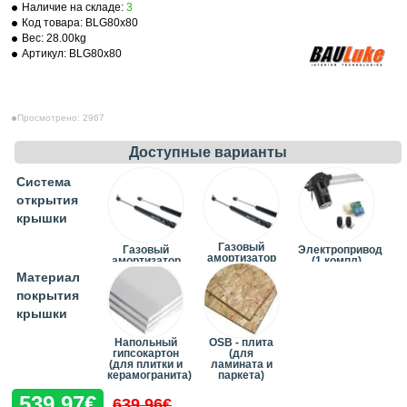
Наличие на складе:
3
Код товара:
BLG80x80
Вес:
28.00kg
Артикул:
BLG80x80
Просмотрено: 2967
Доступные варианты
Система
открытия
крышки
Газовый
Газовый
Электропривод
амортизатор
амортизатор
(1 компл)
(3 шт)
(2 шт)
(+242.00€)
Материал
(+24.20€)
покрытия
крышки
Напольный
OSB - плита
гипсокартон
(для
(для плитки и
ламината и
керамогранита)
паркета)
539.97€
639.96€