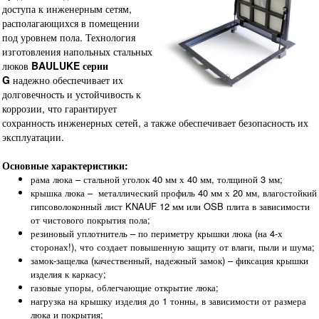
доступа к инженерным сетям,
располагающихся в помещении
под уровнем пола. Технология
изготовления напольных стальных
люков
BAULUKE серии
G
надежно обеспечивает их
долговечность и устойчивость к
коррозии, что гарантирует
сохранность инженерных сетей, а также обеспечивает безопасность их
эксплуатации.
Основные характеристики:
рама люка – стальной уголок 40 мм х 40 мм, толщиной 3 мм;
крышка люка – металлический профиль 40 мм х 20 мм, влагостойкий
гипсоволоконный лист KNAUF 12 мм или OSB плита в зависимости
от чистового покрытия пола;
резиновый уплотнитель – по периметру крышки люка (на 4-х
сторонах!), что создает повышенную защиту от влаги, пыли и шума;
замок-защелка (качественный, надежный замок) – фиксация крышки
изделия к каркасу;
газовые упоры, облегчающие открытие люка;
нагрузка на крышку изделия до 1 тонны, в зависимости от размера
люка и покрытия;