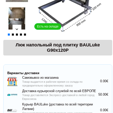
Есть на складе
Люк напольный под плитку BAULuke
G90x120P
Варианты доставки
Самовывоз из магазина
0.00€
Товар выдается в рабочее время со склада по
предварительно оформленному заказу
Доставка курьерской службой по всей ЕВРОПЕ
50.00€
Товар доставляется Экспресс-доставкой в любой город
Евросоюза
Курьер BAULuke (доставка по всей територии
Латвии)
0.00€