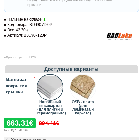
Осуществляется по предварительному согласованию
времени
Наличие на складе:
1
Код товара:
BLG90x120P
Вес:
43.70kg
Артикул:
BLG90x120P
Просмотрено: 1370
Доступные варианты
Материал
покрытия
крышки
Напольный
OSB - плита
гипсокартон
(для
(для плитки и
ламината и
керамогранита)
паркета)
663.31€
804.41€
Без НДС: 548.19€