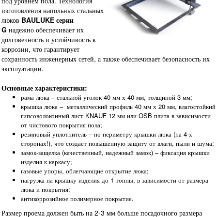
под уровнем пола. Технология
изготовления напольных стальных
люков
BAULUKE серии
G
надежно обеспечивает их
долговечность и устойчивость к
коррозии, что гарантирует
сохранность инженерных сетей, а также обеспечивает безопасность их
эксплуатации.
Основные характеристики:
рама люка – стальной уголок 40 мм х 40 мм, толщиной 3 мм;
крышка люка – металлический профиль 40 мм х 20 мм, влагостойкий
гипсоволоконный лист KNAUF 12 мм или OSB плита в зависимости
от чистового покрытия пола;
резиновый уплотнитель – по периметру крышки люка (на 4-х
сторонах!), что создает повышенную защиту от влаги, пыли и шума;
замок-защелка (качественный, надежный замок) – фиксация крышки
изделия к каркасу;
газовые упоры, облегчающие открытие люка;
нагрузка на крышку изделия до 1 тонны, в зависимости от размера
люка и покрытия;
антикоррозийное полимерное покрытие.
Размер проема должен быть на 2-3 мм больше посадочного размера