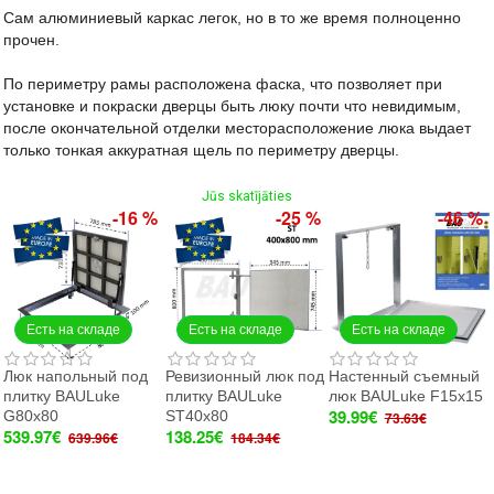
Сам алюминиевый каркас легок, но в то же время полноценно
прочен.
По периметру рамы расположена фаска, что позволяет при
установке и покраски дверцы быть люку почти что невидимым,
п
осле окончательной отделки месторасположение люка выдает
только тонкая аккуратная щель по периметру дверцы.
Jūs skatījāties
-16 %
-25 %
-46 %
Есть на складе
Есть на складе
Есть на складе
Люк напольный под
Ревизионный люк под
Настенный съемный
плитку BAULuke
плитку BAULuke
люк BAULuke F15x15
39.99€
G80x80
ST40x80
73.63€
539.97€
138.25€
639.96€
184.34€