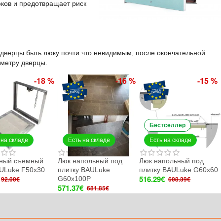
юков и предотвращает риск
 дверцы быть люку почти что невидимым, п
осле окончательной
иметру дверцы.
-18 %
-16 %
-15 %
Бестселлер
 на складе
Есть на складе
Есть на складе
ный съемный
Люк напольный под
Люк напольный под
ULuke F50x30
плитку BAULuke
плитку BAULuke G60x60
516.29€
G60x100P
92.00€
608.39€
571.37€
681.85€