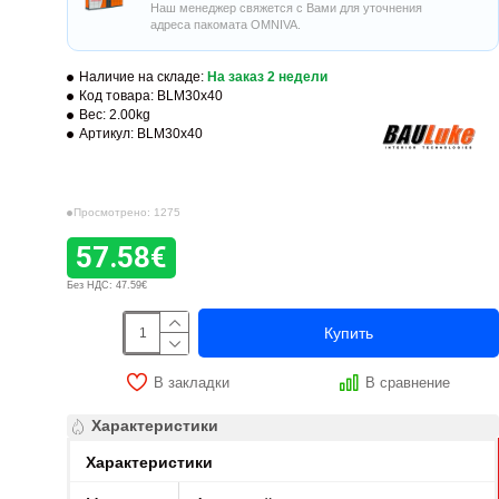
Наш менеджер свяжется с Вами для уточнения
адреса пакомата OMNIVA.
Наличие на складе:
На заказ 2 недели
Код товара:
BLM30x40
Вес:
2.00kg
Артикул:
BLM30x40
Просмотрено: 1275
57.58€
Без НДС: 47.59€
Купить
В закладки
В сравнение
Характеристики
Характеристики