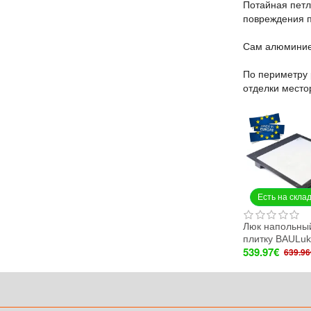
Потайная петл
повреждения п
Сам алюминиев
По периметру 
отделки место
Есть на скла
Люк напольны
плитку BAULu
539.97€
639.96