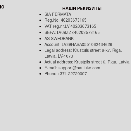
НО
НАШИ РЕКИЗИТЫ
SIA FERMATA
Reg.No.
40203673165
VAT reģ.nr.LV
40203673165
SEPA:
LV08ZZZ40203673165
AS SWEDBANK
Account: LV39HABA0551062434626
Legal address: Krustpils street 6-k7, Riga,
Latvia, LV-1073
Actual address: Krustpils street 6, Riga, Latvia
E-mail:
support@bauluke.com
Phone +371
22720007