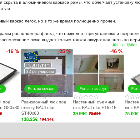
я скрыта в алюминиевом каркасе рамы, что облегчает установку л
етли.
ый каркас легок, но в то же время полноценно прочен.
рамы расположена фаска, что позволяет при установке и покраски
расположение люка выдает только тонкая аккуратная щель по пер
Jūs skatījāties
-16 %
-25 %
-46 %
PUSH system
3D регулировка
де
Есть на складе
Есть на складе
Есть
й под
Ревизионный люк под
Настенный съемный
Настен
ke G80x80
плитку BAULuke
люк BAULuke F15x15
люк BA
39.99€
75.00€
ST40x80
€
73.63€
138.25€
184.34€