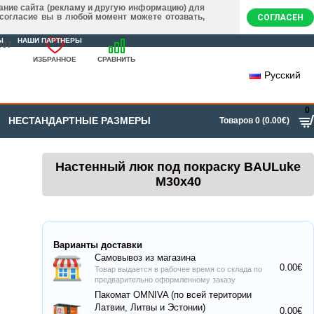
ание сайта (рекламу и другую информацию) для
 согласие вы в любой момент можете отозвать,
СОГЛАСЕН
Ы
НАШИ ПАРТНЕРЫ
007
ИЗБРАННОЕ
СРАВНИТЬ
Русский
0
НЕСТАНДАРТНЫЕ РАЗМЕРЫ
Товаров 0 (0.00€)
Настенный люк под покраску BAULuke
M30x40
Варианты доставки
Самовывоз из магазина
0.00€
Товар выдается в рабочее время со склада по
предварительно оформленному заказу
Пакомат OMNIVA (по всей територии
Латвии, Литвы и Эстонии)
0.00€