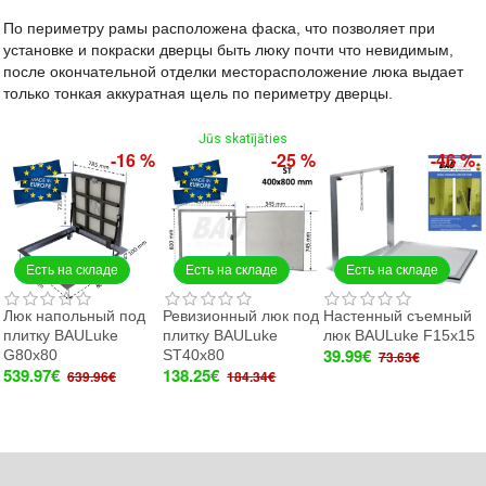
По периметру рамы расположена фаска, что позволяет при
установке и покраски дверцы быть люку почти что невидимым,
п
осле окончательной отделки месторасположение люка выдает
только тонкая аккуратная щель по периметру дверцы.
Jūs skatījāties
-16 %
-25 %
-46 %
Есть на складе
Есть на складе
Есть на складе
Люк напольный под
Ревизионный люк под
Настенный съемный
плитку BAULuke
плитку BAULuke
люк BAULuke F15x15
39.99€
G80x80
ST40x80
73.63€
539.97€
138.25€
639.96€
184.34€