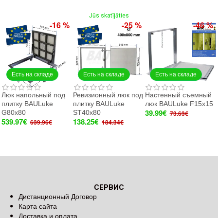
Jūs skatījāties
-16 %
-25 %
-46 %
Есть на складе
Есть на складе
Есть на складе
Люк напольный под
Ревизионный люк под
Настенный съемный
плитку BAULuke
плитку BAULuke
люк BAULuke F15x15
39.99€
G80x80
ST40x80
73.63€
539.97€
138.25€
639.96€
184.34€
СЕРВИС
Дистанционный Договор
Карта сайта
Доставка и оплата