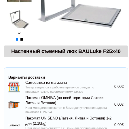
Настенный съемный люк BAULuke F25x40
Варианты доставки
Самовывоз из магазина
0.00€
Товар выдается в рабочее время со склада по
предварительно оформленному заказу
Пакомат OMNIVA (по всей територии Латвии,
Литвы и Эстонии)
0.00€
Наш менеджер свяжется с Вами для уточнения адреса
пакомата OMNIVA.
Пакомат UNISEND (Латвия, Литва и Эстония) 1-2
дня (2.10kg)
0.99€
Наш менеджер свяжется с Вами для уточнения адреса