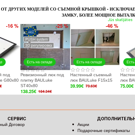
 ОТ ДРУГИХ МОДЕЛЕЙ СО СЪЕМНОЙ КРЫШКОЙ - ИСКЛЮЧА
ЗАМКУ, БОЛЕЕ МОЩНОЕ ВЫТАЛК
Jūs skatījāties
-16 %
-25 %
-46 %
PUSH system
3D регулировка
де
Есть на складе
Есть на складе
Есть
й под
Ревизионный люк под
Настенный съемный
Настен
ke G80x80
плитку BAULuke
люк BAULuke F15x15
люк BA
39.99€
75.00€
ST40x80
€
73.63€
138.25€
184.34€
СЕРВИС
ДОПОЛНИТЕЛЬ
ный Договор
Акции
Подарочные сертификаты