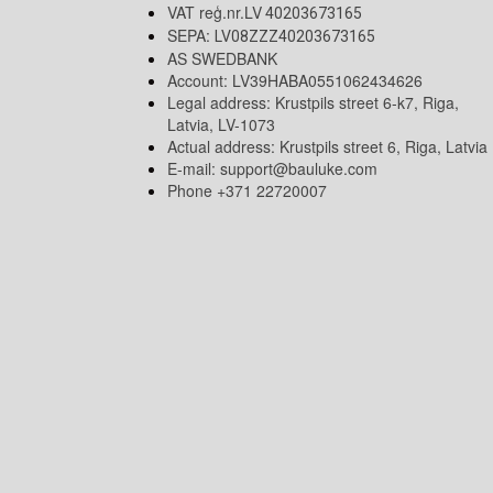
VAT reģ.nr.LV
40203673165
SEPA:
LV08ZZZ40203673165
AS SWEDBANK
Account: LV39HABA0551062434626
Legal address: Krustpils street 6-k7, Riga,
Latvia, LV-1073
Actual address: Krustpils street 6, Riga, Latvia
E-mail:
support@bauluke.com
Phone +371
22720007