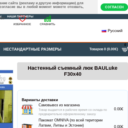
ание сайта (рекламу и другую информацию) для
 согласие вы в любой момент можете отозвать,
СОГЛАСЕН
Ы
НАШИ ПАРТНЕРЫ
007
ИЗБРАННОЕ
СРАВНИТЬ
Русский
0
НЕСТАНДАРТНЫЕ РАЗМЕРЫ
Товаров 0 (0.00€)
Настенный съемный люк BAULuke
F30x40
Варианты доставки
Самовывоз из магазина
0.00€
Товар выдается в рабочее время со склада по
предварительно оформленному заказу
Пакомат OMNIVA (по всей територии
Латвии, Литвы и Эстонии)
0.00€