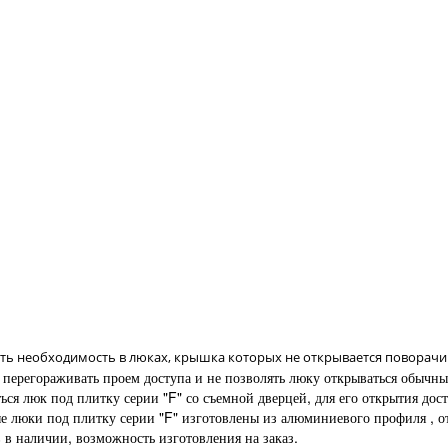
ть необходимость в люках, крышка которых не открывается поворачив
гораживать проем доступа и не позволять люку открываться обычным 
ся люк под плитку серии "F" со съемной дверцей, для его открытия дост
е люки под плитку серии "F" изготовлены из алюминиевого профиля , о
 в наличии, возможность изготовления на заказ.