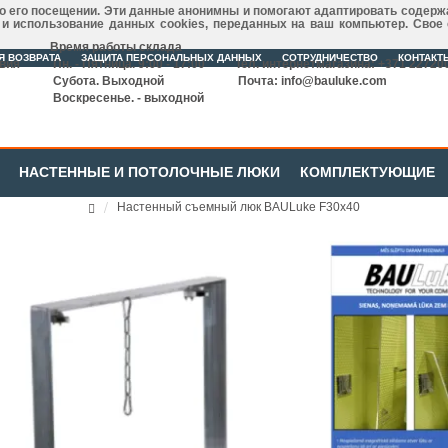
 о его посещении. Эти данные анонимны и помогают адаптировать содерж
р и использование данных cookies, переданных на ваш компьютер. Свое
Время работы склада
Я ВОЗВРАТА
ЗАЩИТА ПЕРСОНАЛЬНЫХ ДАННЫХ
СОТРУДНИЧЕСТВО
КОНТАКТ
твия
Пн. - Пятница. 9:00 - 17:00
Тел. интернетмагазина: +371 22720
Субота. Выходной
Почта:
info@bauluke.com
Воскресенье. - выходной
НАСТЕННЫЕ И ПОТОЛОЧНЫЕ ЛЮКИ
КОМПЛЕКТУЮЩИЕ
Настенный съемный люк BAULuke F30x40