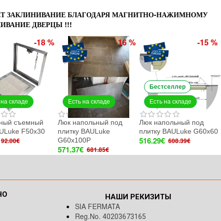
ЕТ ЗАКЛИНИВАНИЕ БЛАГОДАРЯ МАГНИТНО-НАЖИМНОМУ
ИВАНИЕ ДВЕРЦЫ !!!
-18 %
-16 %
-15 %
Бестселлер
 на складе
Есть на складе
Есть на складе
ный съемный
Люк напольный под
Люк напольный под
ULuke F50x30
плитку BAULuke
плитку BAULuke G60x60
516.29€
G60x100P
92.00€
608.39€
571.37€
681.85€
НО
НАШИ РЕКИЗИТЫ
SIA FERMATA
Reg.No.
40203673165