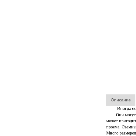
Описание
Иногда ес
Они могут пере
может пригодить
проема. Съемны
Много размеров