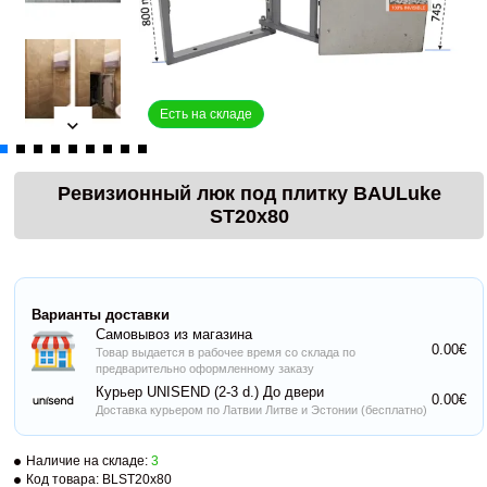
Есть на складе
Ревизионный люк под плитку BAULuke
ST20x80
Варианты доставки
Самовывоз из магазина
0.00€
Товар выдается в рабочее время со склада по
предварительно оформленному заказу
Курьер UNISEND (2-3 d.) До двери
0.00€
Доставка курьером по Латвии Литве и Эстонии (бесплатно)
Наличие на складе:
3
Код товара:
BLST20x80