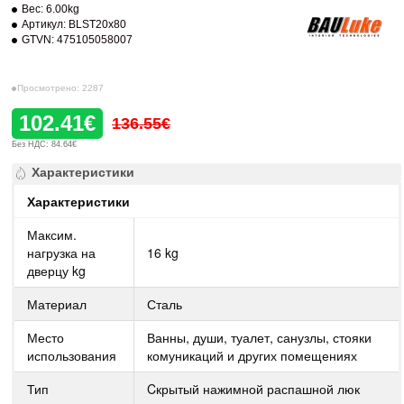
Вес:
6.00kg
Артикул:
BLST20x80
GTVN:
475105058007
Просмотрено: 2287
102.41€
136.55€
Без НДС: 84.64€
Характеристики
Характеристики
Максим.
нагрузка на
16 kg
дверцу kg
Материал
Сталь
Место
Ванны, души, туалет, санузлы, стояки
использования
комуникаций и других помещениях
Тип
Cкрытый нажимной распашной люк