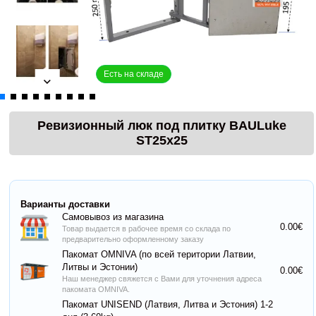
Есть на складе
Ревизионный люк под плитку BAULuke
ST25x25
Варианты доставки
Самовывоз из магазина
0.00€
Товар выдается в рабочее время со склада по
предварительно оформленному заказу
Пакомат OMNIVA (по всей територии Латвии,
Литвы и Эстонии)
0.00€
Наш менеджер свяжется с Вами для уточнения адреса
пакомата OMNIVA.
Пакомат UNISEND (Латвия, Литва и Эстония) 1-2