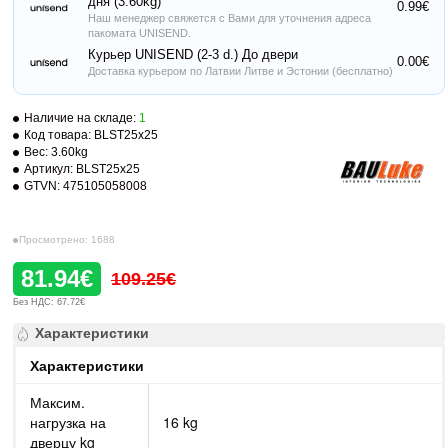
дня (3.60kg)
0.99€
Наш менеджер свяжется с Вами для уточнения адреса
пакомата UNISEND.
Курьер UNISEND (2-3 d.) До двери
0.00€
Доставка курьером по Латвии Литве и Эстонии (бесплатно)
Наличие на складе:
1
Код товара:
BLST25x25
Вес:
3.60kg
Артикул:
BLST25x25
GTVN:
475105058008
Просмотрено: 1688
81.94€
109.25€
Без НДС: 67.72€
Характеристики
Характеристики
Максим.
нагрузка на
16 kg
дверцу kg