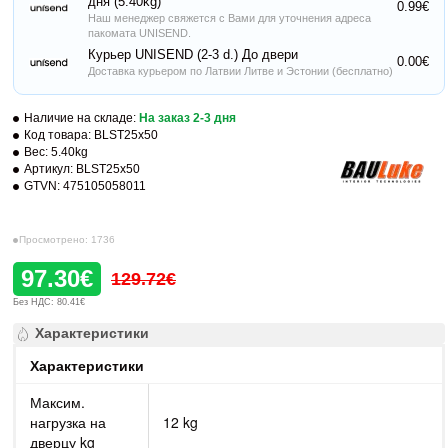
дня (5.40kg)
0.99€
Наш менеджер свяжется с Вами для уточнения адреса
пакомата UNISEND.
Курьер UNISEND (2-3 d.) До двери
0.00€
Доставка курьером по Латвии Литве и Эстонии (бесплатно)
Наличие на складе:
На заказ 2-3 дня
Код товара:
BLST25x50
Вес:
5.40kg
Артикул:
BLST25x50
GTVN:
475105058011
Просмотрено: 1736
97.30€
129.72€
Без НДС: 80.41€
Характеристики
Характеристики
Максим.
нагрузка на
12 kg
дверцу kg