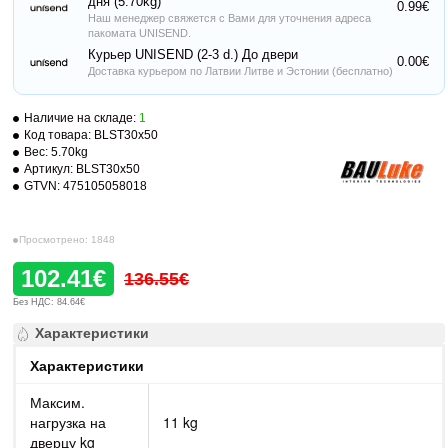
дня (5.70kg)
0.99€
Наш менеджер свяжется с Вами для уточнения адреса
пакомата UNISEND.
Курьер UNISEND (2-3 d.) До двери
0.00€
Доставка курьером по Латвии Литве и Эстонии (бесплатно)
Наличие на складе:
1
Код товара:
BLST30x50
Вес:
5.70kg
Артикул:
BLST30x50
GTVN:
475105058018
Просмотрено: 1848
102.41€
136.55€
Без НДС: 84.64€
Характеристики
Характеристики
Максим.
нагрузка на
11 kg
дверцу kg