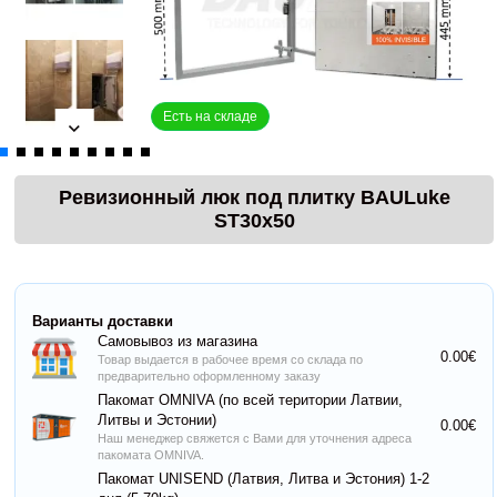
Есть на складе
Ревизионный люк под плитку BAULuke
ST30x50
Варианты доставки
Самовывоз из магазина
0.00€
Товар выдается в рабочее время со склада по
предварительно оформленному заказу
Пакомат OMNIVA (по всей територии Латвии,
Литвы и Эстонии)
0.00€
Наш менеджер свяжется с Вами для уточнения адреса
пакомата OMNIVA.
Пакомат UNISEND (Латвия, Литва и Эстония) 1-2