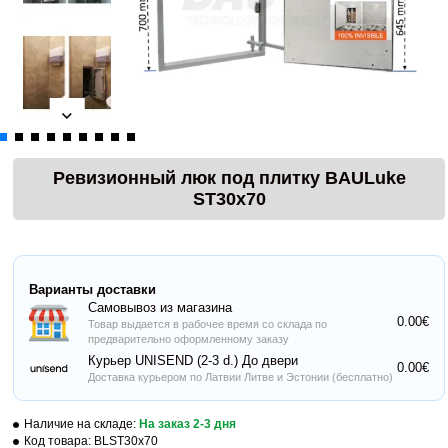
Ревизионный люк под плитку BAULuke
ST30x70
Варианты доставки
Самовывоз из магазина
0.00€
Товар выдается в рабочее время со склада по
предварительно оформленному заказу
Курьер UNISEND (2-3 d.) До двери
0.00€
Доставка курьером по Латвии Литве и Эстонии (бесплатно)
Наличие на складе:
На заказ 2-3 дня
Код товара:
BLST30x70