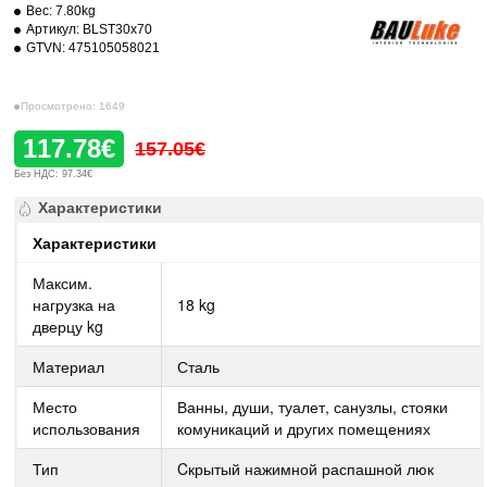
Вес:
7.80kg
Артикул:
BLST30x70
GTVN:
475105058021
Просмотрено: 1649
117.78€
157.05€
Без НДС: 97.34€
Характеристики
Характеристики
Максим.
нагрузка на
18 kg
дверцу kg
Материал
Сталь
Место
Ванны, души, туалет, санузлы, стояки
использования
комуникаций и других помещениях
Тип
Cкрытый нажимной распашной люк