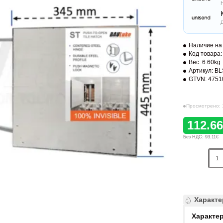
Наличие на 
Код товара:
Вес:
6.60kg
Артикул:
BL
GTVN:
4751
Просмотрено: 
112.6
Без НДС: 93.11€
Характе
Характе