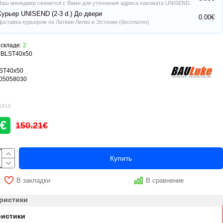
Наш менеджер свяжется с Вами для уточнения адреса пакомата UNISEND.
Курьер UNISEND (2-3 d.) До двери
0.00€
Доставка курьером по Латвии Литве и Эстонии (бесплатно)
складе:
2
BLST40x50
ST40x50
05058030
1818
6€
150.21€
Купить
В закладки
В сравнение
ристики
ристики