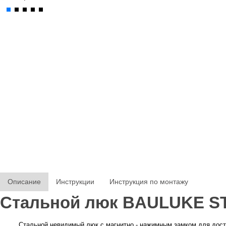
Описание
Инструкции
Инструкция по монтажу
Стальной люк
BAULUKE
S
Стальной невидимый люк с магнитно - нажимным замком для дос