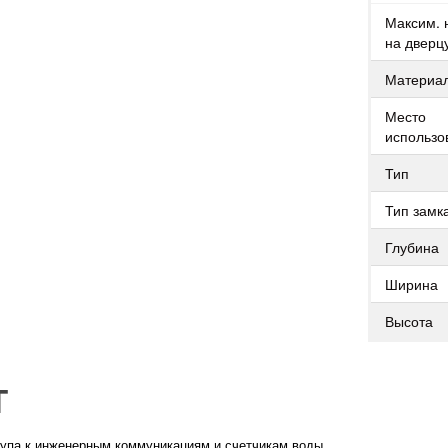
Максим. 
на дверц
Материа
Место
использо
Тип
Тип замк
Глубина
Ширина
Высота
T
тупа к инженерным
коммуникациям и счетчикам воды.