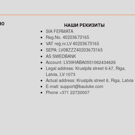
НО
НАШИ РЕКИЗИТЫ
SIA FERMATA
Reg.No.
40203673165
VAT reģ.nr.LV
40203673165
SEPA:
LV08ZZZ40203673165
AS SWEDBANK
Account: LV39HABA0551062434626
Legal address: Krustpils street 6-k7, Riga,
Latvia, LV-1073
Actual address: Krustpils street 6, Riga, Latvia
E-mail:
support@bauluke.com
Phone +371
22720007