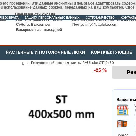
 о его посещении. Эти данные анонимны и помогают адаптировать содерж
р и использование данных cookies, переданных на ваш компьютер. Свое
Время работы склада
Я ВОЗВРАТА
ЗАЩИТА ПЕРСОНАЛЬНЫХ ДАННЫХ
СОТРУДНИЧЕСТВО
КОНТАКТ
твия
Пн. - Пятница. 9:00 - 17:00
Тел. интернетмагазина: +371 22720
Субота. Выходной
Почта:
info@bauluke.com
Воскресенье. - выходной
НАСТЕННЫЕ И ПОТОЛОЧНЫЕ ЛЮКИ
КОМПЛЕКТУЮЩИЕ
Ревизионный люк под плитку BAULuke ST40x50
-25 %
Рев
Варианты