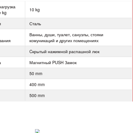
нагрузка
10 kg
у kg
л
Сталь
Ванны, души, туалет, санузлы, стояки
вания
комуникаций и других помещениях
Cкрытый нажимной распашной люк
а
Магнитный PUSH Замок
50 mm
400 mm
500 mm