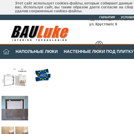
Этот сайт использует cookies-файлы, которые собирают данные
вас. Используя сайт, вы таким образом даете согласие на сбо
удалив сохраненные cookies-файлы.
ГАРАНТИЯ
УСЛОВИ
Адрес склада: г.Рига, Ла
ул. Крустпилс 6
МОЙ КАБИНЕТ
НАПОЛЬНЫЕ ЛЮКИ
НАСТЕННЫЕ ЛЮКИ ПОД ПЛИТКУ