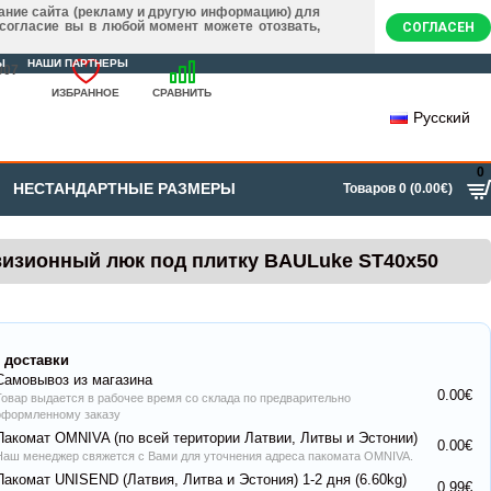
ание сайта (рекламу и другую информацию) для
 согласие вы в любой момент можете отозвать,
СОГЛАСЕН
Ы
НАШИ ПАРТНЕРЫ
007
ИЗБРАННОЕ
СРАВНИТЬ
Русский
0
НЕСТАНДАРТНЫЕ РАЗМЕРЫ
Товаров 0 (0.00€)
изионный люк под плитку BAULuke ST40x50
 доставки
Самовывоз из магазина
0.00€
Товар выдается в рабочее время со склада по предварительно
оформленному заказу
Пакомат OMNIVA (по всей територии Латвии, Литвы и Эстонии)
0.00€
Наш менеджер свяжется с Вами для уточнения адреса пакомата OMNIVA.
Пакомат UNISEND (Латвия, Литва и Эстония) 1-2 дня (6.60kg)
0.99€