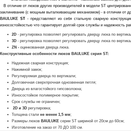
В отличие от люков других производителей в модели ST центрированн
заклинивание (с мощным выталкивающим механизмом) - в отличии от дру
BAULUKE
ST
- представляют из себя стальную сварную конструкцию
износостойкостью что гарантирует долгий срок службы и надежность р
2D
- регулировка позволяет регулировать дверцу люка по вертик
3D
- регулировка позволяет регулировать дверцу люка по вертикал
ZN -
оцинкованная дверца люка.
Конструктивные особенности люков
BAULUKE
серия ST:
Надежная сварная конструкция;
Нажимной замок;
Регулируемая дверца по вертикали;
Долговечная сверхпрочная однозвенная петля;
Дверца из влагостойкого гипсоволокна;
Износостойкое полимерное покрытие;
Срок службы не ограничен;
2D и 3D
регулировка;
Толщина стали
не менее 1,5 мм
;
Размеры люков
BAULUKE
серии SТ шириной от 20см до 60см;
Изготовление на заказ от 70 ДО 100 см.