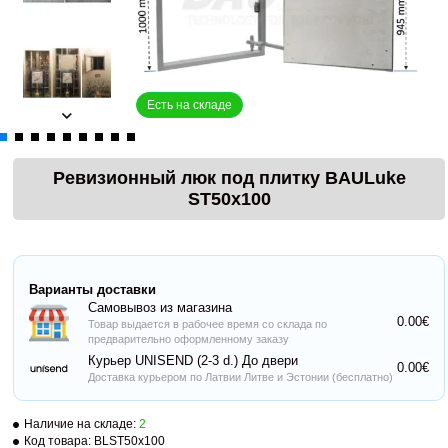
Есть на складе
Ревизионный люк под плитку BAULuke
ST50x100
Варианты доставки
Самовывоз из магазина
0.00€
Товар выдается в рабочее время со склада по
предварительно оформленному заказу
Курьер UNISEND (2-3 d.) До двери
0.00€
Доставка курьером по Латвии Литве и Эстонии (бесплатно)
Наличие на складе:
2
Код товара:
BLST50x100