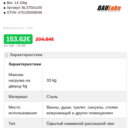
Вес:
14.10kg
Артикул:
BLST50x100
GTVN:
475105058048
Просмотрено: 1694
153.62€
204.84€
Без НДС: 126.96€
Характеристики
Характеристики
Максим.
нагрузка на
33 kg
дверцу kg
Материал
Сталь
Место
Ванны, души, туалет, санузлы, стояки
использования
комуникаций и других помещениях
Тип
Cкрытый нажимной распашной люк