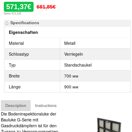
571,37€
681,85€
Netto 472,21€
Specifications
Eigenschaften
Material
Metall
Schlosstyp
Verriegeln
Typ
Standschaukel
Breite
700 мм
Länge
900 мм
Description
Instructions
Die Bodeninspektionsluke der
Bauluke G-Serie mit
Gasdruckdämpfern ist für den
Zugang zu Versorgungsnetzen