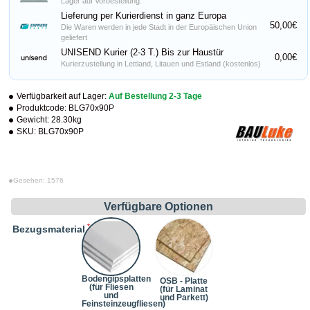
Lager auf Vorbestellung.
Lieferung per Kurierdienst in ganz Europa
50,00€
Die Waren werden in jede Stadt in der Europäischen Union
geliefert
UNISEND Kurier (2-3 T.) Bis zur Haustür
0,00€
Kurierzustellung in Lettland, Litauen und Estland (kostenlos)
Verfügbarkeit auf Lager:
Auf Bestellung 2-3 Tage
Produktcode:
BLG70x90P
Gewicht:
28.30kg
SKU:
BLG70x90P
Gesehen: 1576
Verfügbare Optionen
Bezugsmaterial
Bodengipsplatten
OSB - Platte
(für Fliesen
(für Laminat
und
und Parkett)
Feinsteinzeugfliesen)