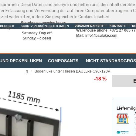
 sammeln. Diese Daten sind anonym und helfen uns, den Inhalt der Sit
er Erfassung und Verwendung der auf Ihren Computer übertragenen Coo
rzeit widerrufen, indem Sie gespeicherte Cookies löschen.
Warehouse opening hours
Online store phone number: +371 
BERECHT
SCHUTZ PERSÖNLICHER DATEN
ZUSAMMENARBEIT
KONTAKTE
K
Latvija
Mon. - Friday. 9:00 - 17:00
Warehouse phone: +371 27 065 77
Saturday. Day off
Mail:
info@bauluke.com
Sunday. - closed
 UND DECKENLUKEN
COMPOSANTS
NICHT STANDARDGRÖ
Bodenluke unter Fliesen BAULuke G90x120P
-18 %
Liefermög