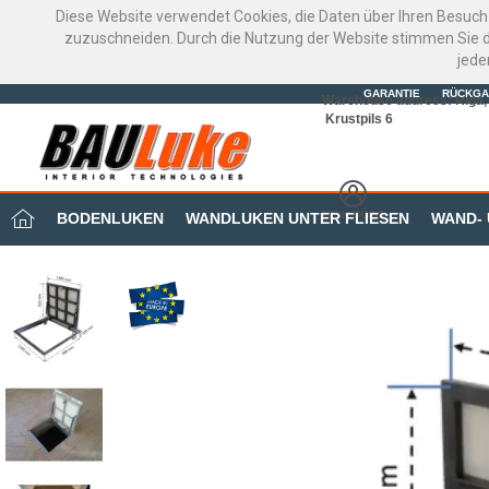
Diese Website verwendet Cookies, die Daten über Ihren Besuch
zuzuschneiden. Durch die Nutzung der Website stimmen Sie d
jede
GARANTIE
RÜCKGA
Warehouse address: Riga, 
Krustpils 6
MEIN BÜRO
BODENLUKEN
WANDLUKEN UNTER FLIESEN
WAND-