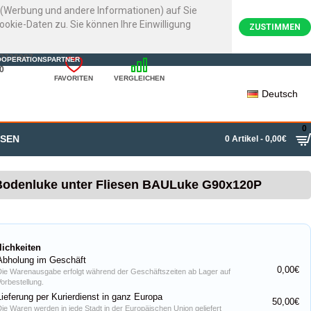
e (Werbung und andere Informationen) auf Sie
kie-Daten zu. Sie können Ihre Einwilligung
ZUSTIMMEN
22720007
OOPERATIONSPARTNER
0
FAVORITEN
VERGLEICHEN
Deutsch
0
SSEN
0 Artikel - 0,00€
Bodenluke unter Fliesen BAULuke G90x120P
lichkeiten
Abholung im Geschäft
0,00€
Die Warenausgabe erfolgt während der Geschäftszeiten ab Lager auf
Vorbestellung.
Lieferung per Kurierdienst in ganz Europa
50,00€
Die Waren werden in jede Stadt in der Europäischen Union geliefert