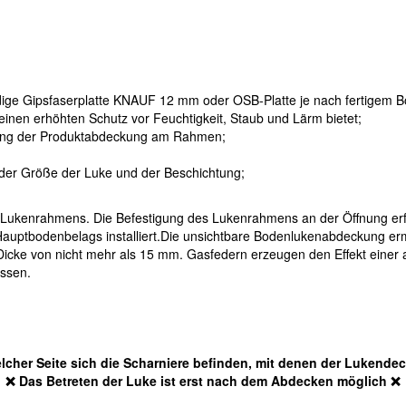
ndige Gipsfaserplatte KNAUF 12 mm oder OSB-Platte je nach fertigem 
inen erhöhten Schutz vor Feuchtigkeit, Staub und Lärm bietet;
igung der Produktabdeckung am Rahmen;
der Größe der Luke und der Beschichtung;
 Lukenrahmens. Die Befestigung des Lukenrahmens an der Öffnung erfo
auptbodenbelags installiert.Die unsichtbare Bodenlukenabdeckung erm
 Dicke von nicht mehr als 15 mm. Gasfedern erzeugen den Effekt einer 
ossen.
lcher Seite sich die Scharniere befinden, mit denen der Lukende
❌ Das Betreten der Luke ist erst nach dem Abdecken möglich ❌