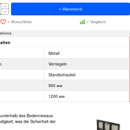
+ Warenkorb
+ Wunschliste
+ Vergleich
ations
aften
Metall
p
Verriegeln
Standschaukel
900 мм
1200 мм
m unterhalb des Bodenniveaus
igkeit, was die Sicherheit der