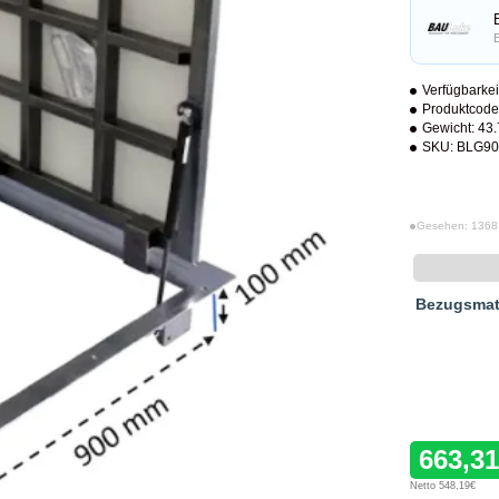
Verfügbarkei
Produktcode
Gewicht:
43
SKU:
BLG90
Gesehen: 1368
Bezugsmat
663,3
Netto 548,19€