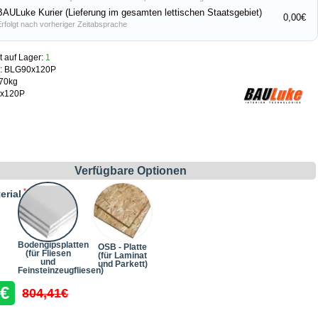
BAULuke Kurier (Lieferung im gesamten lettischen Staatsgebiet)
0,00€
Erfolgt nach vorheriger Zeitabsprache
t auf Lager:
1
:
BLG90x120P
.70kg
x120P
Verfügbare Optionen
erial
Bodengipsplatten
OSB - Platte
(für Fliesen
(für Laminat
und
und Parkett)
Feinsteinzeugfliesen)
1€
804,41€