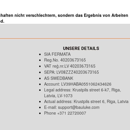
aften nicht verschlechtern, sondern das Ergebnis von Arbeiten
nd.
UNSERE DETAILS
SIA FERMATA
Reg.No.
40203673165
VAT reģ.nr.LV
40203673165
SEPA:
LV08ZZZ40203673165
AS SWEDBANK
Account: LV39HABA0551062434626
Legal address: Krustpils street 6-k7, Riga,
Latvia, LV-1073
Actual address: Krustpils street 6, Riga, Latvia
E-mail:
support@bauluke.com
Phone +371 22720007