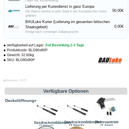
Lager auf Vorbestellung.
Lieferung per Kurierdienst in ganz Europa
50,00€
Die Waren werden in jede Stadt in der Europäischen Union
geliefert
BAULuke Kurier (Lieferung im gesamten lettischen
0,00€
Staatsgebiet)
Erfolgt nach vorheriger Zeitabsprache
Verfügbarkeit auf Lager:
Auf Bestellung 2-3 Tage
Produktcode:
BLG90x80P
Gewicht:
32.60kg
SKU:
BLG90x80P
Gesehen: 1573
Verfügbare Optionen
Deckelöffnungssystem
Gasdruckstoßdämpfer
Elektroantrieb
Gasdruckstoßdämpfer
(3 Stück)
(1 Satz)
(2 Stück)
(+24,20€)
(+242,00€)