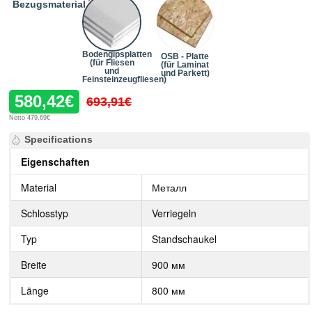
Bezugsmaterial
Bodengipsplatten
OSB - Platte
(für Fliesen
(für Laminat
und
und Parkett)
Feinsteinzeugfliesen)
580,42€
693,91€
Netto 479,69€
Specifications
Eigenschaften
Material
Металл
Schlosstyp
Verriegeln
Typ
Standschaukel
Breite
900 мм
Länge
800 мм