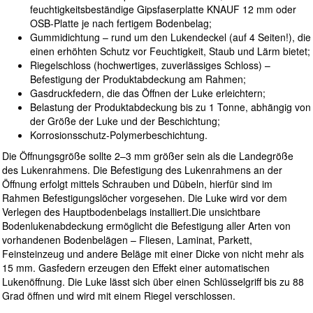
feuchtigkeitsbeständige Gipsfaserplatte KNAUF 12 mm oder
OSB-Platte je nach fertigem Bodenbelag;
Gummidichtung – rund um den Lukendeckel (auf 4 Seiten!), die
einen erhöhten Schutz vor Feuchtigkeit, Staub und Lärm bietet;
Riegelschloss (hochwertiges, zuverlässiges Schloss) –
Befestigung der Produktabdeckung am Rahmen;
Gasdruckfedern, die das Öffnen der Luke erleichtern;
Belastung der Produktabdeckung bis zu 1 Tonne, abhängig von
der Größe der Luke und der Beschichtung;
Korrosionsschutz-Polymerbeschichtung.
Die Öffnungsgröße sollte 2–3 mm größer sein als die Landegröße
des Lukenrahmens. Die Befestigung des Lukenrahmens an der
Öffnung erfolgt mittels Schrauben und Dübeln, hierfür sind im
Rahmen Befestigungslöcher vorgesehen. Die Luke wird vor dem
Verlegen des Hauptbodenbelags installiert.Die unsichtbare
Bodenlukenabdeckung ermöglicht die Befestigung aller Arten von
vorhandenen Bodenbelägen – Fliesen, Laminat, Parkett,
Feinsteinzeug und andere Beläge mit einer Dicke von nicht mehr als
15 mm. Gasfedern erzeugen den Effekt einer automatischen
Lukenöffnung. Die Luke lässt sich über einen Schlüsselgriff bis zu 88
Grad öffnen und wird mit einem Riegel verschlossen.