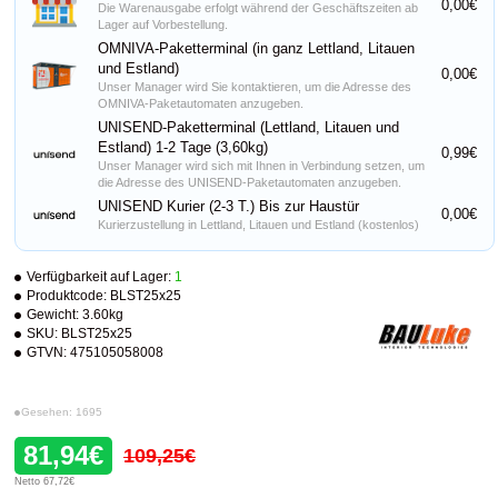
0,00€
Die Warenausgabe erfolgt während der Geschäftszeiten ab
Lager auf Vorbestellung.
OMNIVA-Paketterminal (in ganz Lettland, Litauen
und Estland)
0,00€
Unser Manager wird Sie kontaktieren, um die Adresse des
OMNIVA-Paketautomaten anzugeben.
UNISEND-Paketterminal (Lettland, Litauen und
Estland) 1-2 Tage (3,60kg)
0,99€
Unser Manager wird sich mit Ihnen in Verbindung setzen, um
die Adresse des UNISEND-Paketautomaten anzugeben.
UNISEND Kurier (2-3 T.) Bis zur Haustür
0,00€
Kurierzustellung in Lettland, Litauen und Estland (kostenlos)
Verfügbarkeit auf Lager:
1
Produktcode:
BLST25x25
Gewicht:
3.60kg
SKU:
BLST25x25
GTVN:
475105058008
Gesehen: 1695
81,94€
109,25€
Netto 67,72€