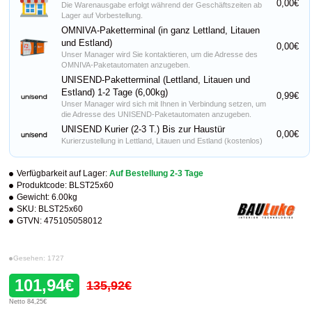
0,00€
Die Warenausgabe erfolgt während der Geschäftszeiten ab
Lager auf Vorbestellung.
OMNIVA-Paketterminal (in ganz Lettland, Litauen
und Estland)
0,00€
Unser Manager wird Sie kontaktieren, um die Adresse des
OMNIVA-Paketautomaten anzugeben.
UNISEND-Paketterminal (Lettland, Litauen und
Estland) 1-2 Tage (6,00kg)
0,99€
Unser Manager wird sich mit Ihnen in Verbindung setzen, um
die Adresse des UNISEND-Paketautomaten anzugeben.
UNISEND Kurier (2-3 T.) Bis zur Haustür
0,00€
Kurierzustellung in Lettland, Litauen und Estland (kostenlos)
Verfügbarkeit auf Lager:
Auf Bestellung 2-3 Tage
Produktcode:
BLST25x60
Gewicht:
6.00kg
SKU:
BLST25x60
GTVN:
475105058012
Gesehen: 1727
101,94€
135,92€
Netto 84,25€