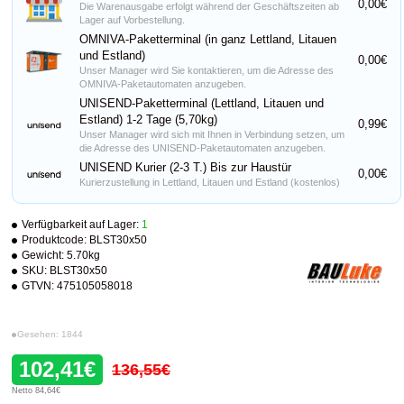
0,00€
Die Warenausgabe erfolgt während der Geschäftszeiten ab
Lager auf Vorbestellung.
OMNIVA-Paketterminal (in ganz Lettland, Litauen
und Estland)
0,00€
Unser Manager wird Sie kontaktieren, um die Adresse des
OMNIVA-Paketautomaten anzugeben.
UNISEND-Paketterminal (Lettland, Litauen und
Estland) 1-2 Tage (5,70kg)
0,99€
Unser Manager wird sich mit Ihnen in Verbindung setzen, um
die Adresse des UNISEND-Paketautomaten anzugeben.
UNISEND Kurier (2-3 T.) Bis zur Haustür
0,00€
Kurierzustellung in Lettland, Litauen und Estland (kostenlos)
Verfügbarkeit auf Lager:
1
Produktcode:
BLST30x50
Gewicht:
5.70kg
SKU:
BLST30x50
GTVN:
475105058018
Gesehen: 1844
102,41€
136,55€
Netto 84,64€