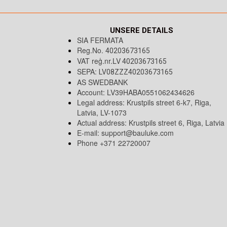
UNSERE DETAILS
SIA FERMATA
Reg.No.
40203673165
VAT reģ.nr.LV
40203673165
SEPA:
LV08ZZZ40203673165
AS SWEDBANK
Account: LV39HABA0551062434626
Legal address: Krustpils street 6-k7, Riga,
Latvia, LV-1073
Actual address: Krustpils street 6, Riga, Latvia
E-mail:
support@bauluke.com
Phone +371 22720007