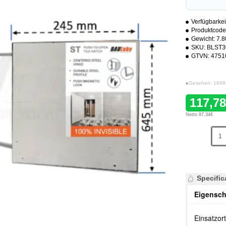
Verfügbarkei
Produktcode
Gewicht:
7.8
SKU:
BLST3
GTVN:
4751
Gesehen: 1648
117,7
Netto 97,34€
Specific
Eigensch
Einsatzor