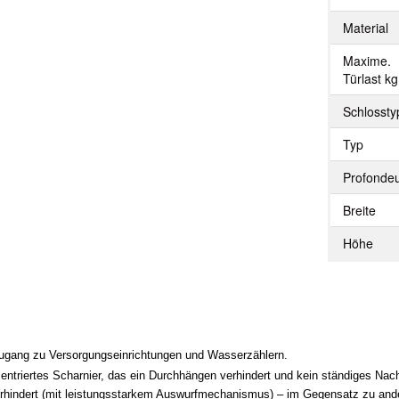
Material
Maxime.
Türlast kg
Schlossty
Typ
Profonde
Breite
Höhe
ugang zu Versorgungseinrichtungen und Wasserzählern.
ntriertes Scharnier, das ein Durchhängen verhindert und kein ständiges Nachj
rhindert (mit leistungsstarkem Auswurfmechanismus) – im Gegensatz zu ander