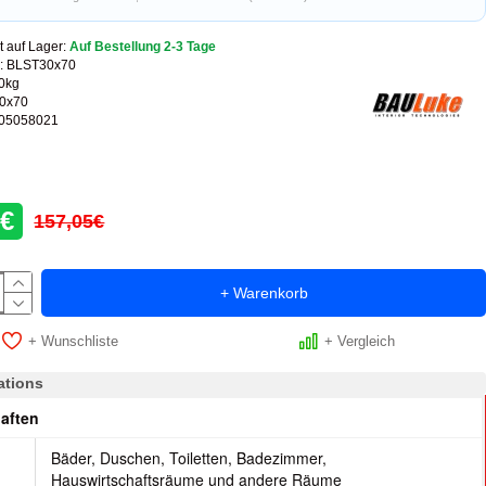
t auf Lager:
Auf Bestellung 2-3 Tage
:
BLST30x70
0kg
0x70
05058021
8€
157,05€
+ Warenkorb
+ Wunschliste
+ Vergleich
ations
aften
Bäder, Duschen, Toiletten, Badezimmer,
t
Hauswirtschaftsräume und andere Räume