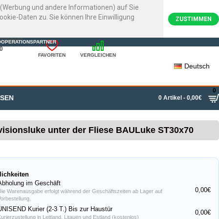
e (Werbung und andere Informationen) auf Sie
kie-Daten zu. Sie können Ihre Einwilligung
ZUSTIMMEN
22720007
OOPERATIONSPARTNER
0
FAVORITEN
VERGLEICHEN
Deutsch
0
SSEN
0 Artikel - 0,00€
isionsluke unter der Fliese BAULuke ST30x70
lichkeiten
Abholung im Geschäft
0,00€
Die Warenausgabe erfolgt während der Geschäftszeiten ab Lager auf
Vorbestellung.
UNISEND Kurier (2-3 T.) Bis zur Haustür
0,00€
Kurierzustellung in Lettland, Litauen und Estland (kostenlos)