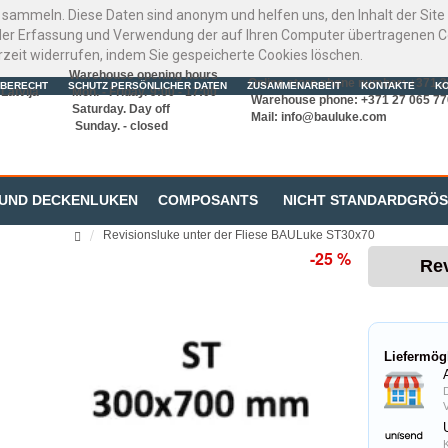
 sammeln. Diese Daten sind anonym und helfen uns, den Inhalt der Sit
er Erfassung und Verwendung der auf Ihren Computer übertragenen Coo
rzeit widerrufen, indem Sie gespeicherte Cookies löschen.
Warehouse opening hours
Online store phone number: +371 
BERECHT
SCHUTZ PERSÖNLICHER DATEN
ZUSAMMENARBEIT
KONTAKTE
K
Latvija
Mon. - Friday. 9:00 - 17:00
Warehouse phone: +371 27 065 77
Saturday. Day off
Mail:
info@bauluke.com
Sunday. - closed
 UND DECKENLUKEN
COMPOSANTS
NICHT STANDARDGRÖ
Revisionsluke unter der Fliese BAULuke ST30x70
-25 %
Rev
Liefermög