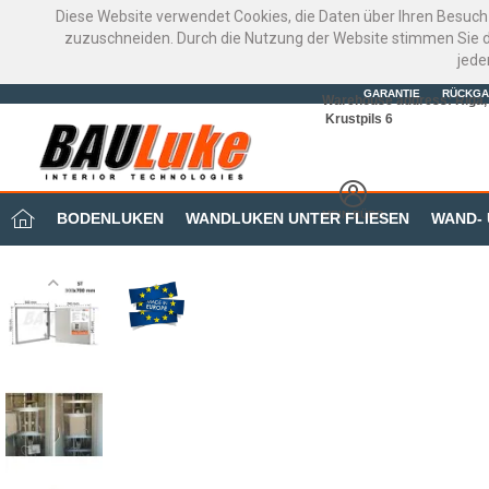
Diese Website verwendet Cookies, die Daten über Ihren Besuch
zuzuschneiden. Durch die Nutzung der Website stimmen Sie d
jede
GARANTIE
RÜCKGA
Warehouse address: Riga, 
Krustpils 6
MEIN BÜRO
BODENLUKEN
WANDLUKEN UNTER FLIESEN
WAND-